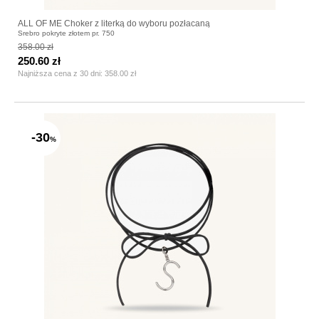
ALL OF ME Choker z literką do wyboru pozłacaną
Srebro pokryte złotem pr. 750
358.00 zł
250.60 zł
Najniższa cena z 30 dni:
358.00 zł
-30
%