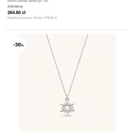
Srebro pokryte złotem pr. 750
378.00 zł
264.60 zł
Najniższa cena z 30 dni:
378.00 zł
-30
%