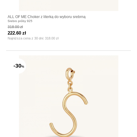
ALL OF ME Choker z literką do wyboru srebrną
Srebro próby 925
318.00 zł
222.60 zł
Najniższa cena z 30 dni:
318.00 zł
-30
%