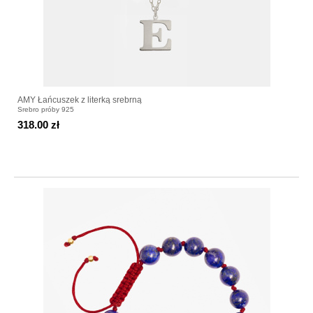
AMY Łańcuszek z literką srebrną
Srebro próby 925
318.00 zł