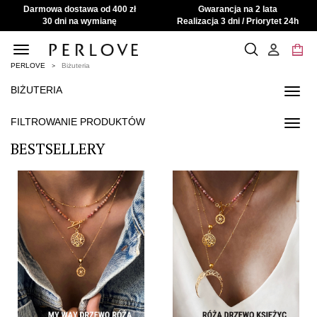
Darmowa dostawa od 400 zł
Gwarancja na 2 lata
30 dni na wymianę
Realizacja 3 dni / Priorytet 24h
Toggle
navigation
PERLOVE
Biżuteria
BIŻUTERIA
Toggl
navig
FILTROWANIE PRODUKTÓW
Toggl
navig
BESTSELLERY