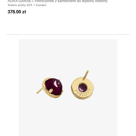
AURA GARNET Pierścionek z kamieniem do wyboru srebrny
Srebro próby 925 + Kamień
378.00 zł