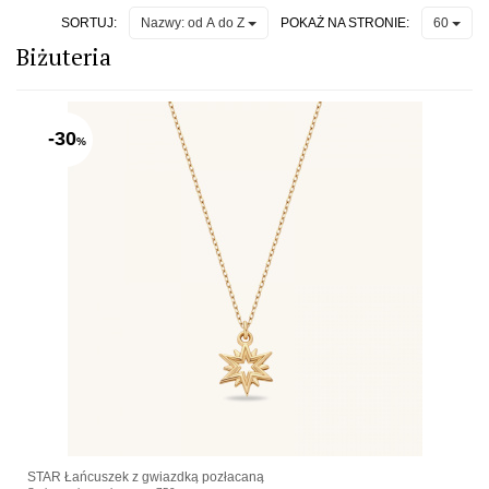
SORTUJ:
POKAŻ NA STRONIE:
Nazwy: od A do Z
60
Biżuteria
-30
%
STAR Łańcuszek z gwiazdką pozłacaną