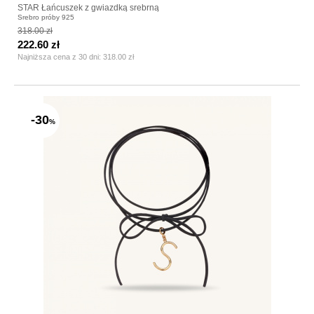
STAR Łańcuszek z gwiazdką srebrną
Srebro próby 925
318.00 zł
222.60 zł
Najniższa cena z 30 dni:
318.00 zł
-30
%