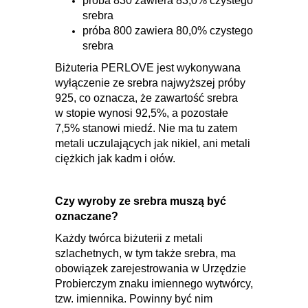
próba 830 zawiera 83,0% czystego
srebra
próba 800 zawiera 80,0% czystego
srebra
Biżuteria PERLOVE jest wykonywana
wyłączenie ze srebra najwyższej próby
925, co oznacza, że zawartość srebra
w stopie wynosi 92,5%, a pozostałe
7,5% stanowi miedź. Nie ma tu zatem
metali uczulających jak nikiel, ani metali
ciężkich jak kadm i ołów.
Czy wyroby ze srebra muszą być
oznaczane?
Każdy twórca biżuterii z metali
szlachetnych, w tym także srebra, ma
obowiązek zarejestrowania w Urzędzie
Probierczym znaku imiennego wytwórcy,
tzw. imiennika. Powinny być nim