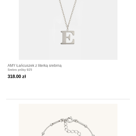
AMY Łańcuszek z literką srebrną
Srebro próby 925
318.00 zł