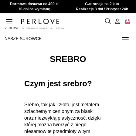
Darmowa dostawa od 400 zł
Gwarancja na 2 lata
30 dni na wymianę
Realizacja 3 dni / Priorytet 24h
Toggle
navigation
PERLOVE
Nasze surowce
Srebro
NASZE SUROWCE
Toggl
navig
SREBRO
Czym jest srebro?
Srebro, tak jak i złoto, jest metalem
szlachetnym cenionym za blask
oraz niezwykłą plastyczność, dzięki
której można tworzyć z niego
niesamowite przedmioty w tym