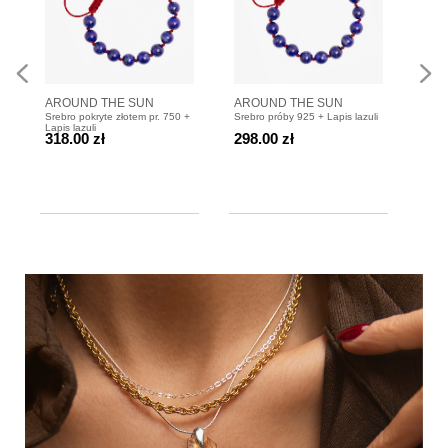
AROUND THE SUN
AROUND THE SUN
ARO
Srebro pokryte złotem pr. 750 +
Srebro próby 925 + Lapis lazuli
Srebr
Bransoletka lapis lazuli
Bransoletka lapis lazuli
Nasz
Lapis lazuli
Lapis
318.00 zł
298.00 zł
498
zapi