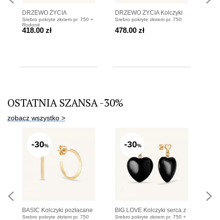
DRZEWO ŻYCIA
DRZEWO ŻYCIA Kolczyki
DRZ
Srebro pokryte złotem pr. 750 +
Srebro pokryte złotem pr. 750
Srebr
Bransoletka z rodonitów i
pozłacane
pozł
Rodonit
418.00 zł
478.00 zł
438
srebra pozłacanego
OSTATNIA SZANSA -30%
zobacz wszystko >
-30
-30
%
%
BASIC Kolczyki pozłacane
BIG LOVE Kolczyki serca z
BIG 
Srebro pokryte złotem pr. 750
Srebro pokryte złotem pr. 750 +
Sreb
obsydianu
obs