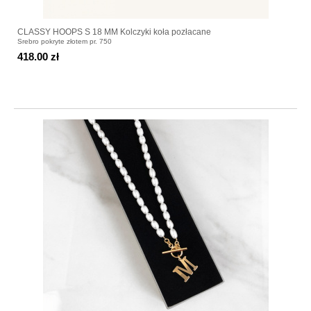
CLASSY HOOPS S 18 MM Kolczyki koła pozłacane
Srebro pokryte złotem pr. 750
418.00 zł