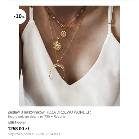
-10
%
Zestaw 3 naszyjników RÓŻA DRZEWO WONDER
Srebro pokryte złotem pr. 750 + Rodonit
1394.00 zł
1258.00 zł
Najniższa cena z 30 dni:
1394.00 zł