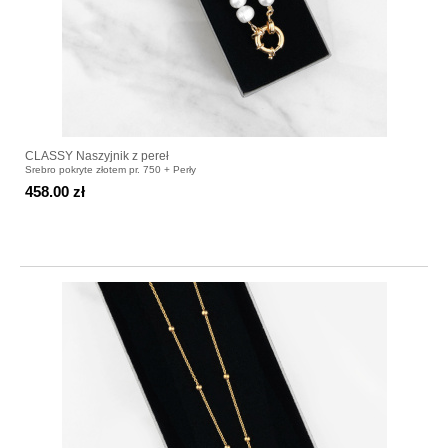
CLASSY Naszyjnik z pereł
Srebro pokryte złotem pr. 750 + Perły
458.00 zł