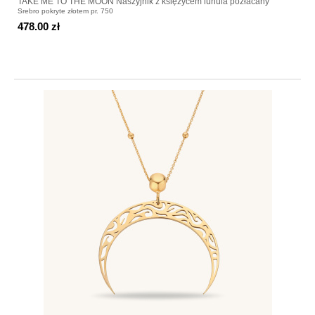
TAKE ME TO THE MOON Naszyjnik z księżycem lunula pozłacany
Srebro pokryte złotem pr. 750
478.00 zł