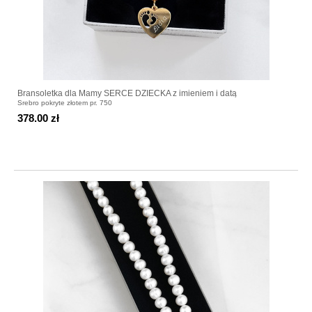
Bransoletka dla Mamy SERCE DZIECKA z imieniem i datą
Srebro pokryte złotem pr. 750
378.00 zł