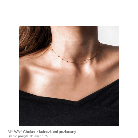
MY WAY Choker z kuleczkami pozłacany
Srebro pokryte złotem pr. 750