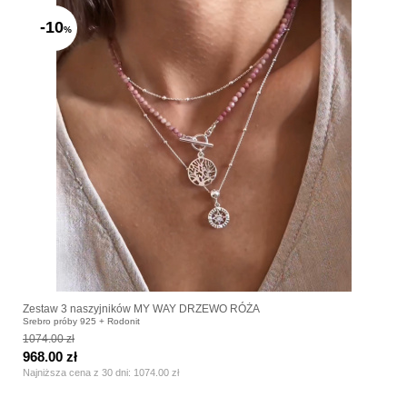
-10
%
Zestaw 3 naszyjników MY WAY DRZEWO RÓŻA
Srebro próby 925 + Rodonit
1074.00 zł
968.00 zł
Najniższa cena z 30 dni:
1074.00 zł