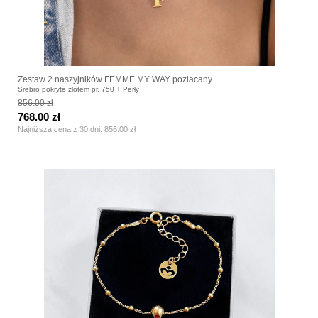
Zestaw 2 naszyjników FEMME MY WAY pozłacany
Srebro pokryte złotem pr. 750 + Perły
856.00 zł
768.00 zł
Najniższa cena z 30 dni:
856.00 zł