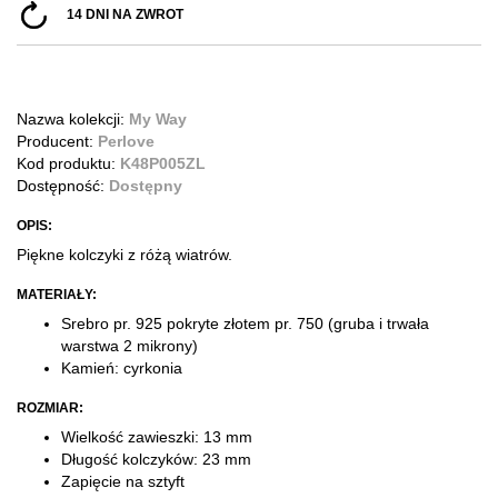
14 DNI NA ZWROT
Nazwa kolekcji:
My Way
Producent:
Perlove
Kod produktu:
K48P005ZL
Dostępność:
Dostępny
OPIS:
Piękne kolczyki z różą wiatrów.
MATERIAŁY:
Srebro pr. 925 pokryte złotem pr. 750
(gruba i trwała
warstwa 2 mikrony)
Kamień: cyrkonia
ROZMIAR:
Wielkość zawieszki: 13 mm
Długość kolczyków:
23 mm
Zapięcie na sztyft