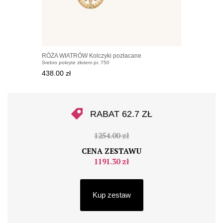
RÓŻA WIATRÓW Kolczyki pozłacane
Srebro pokryte złotem pr. 750
438.00 zł
RABAT 62.7 ZŁ
1254.00 zł
CENA ZESTAWU
1191.30 zł
Kup zestaw