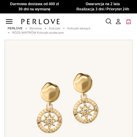
Darmowa dostawa od 400 zł
Gwarancja na 2 lata
30 dni na wymianę
Realizacja 3 dni / Priorytet 24h
Toggle
navigation
PERLOVE
Biżuteria
Kolczyki
Kolczyki wiszące
RÓŻA WIATRÓW Kolczyki pozłacane