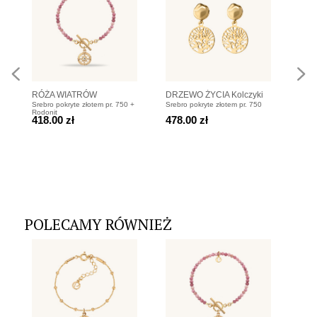
RÓŻA WIATRÓW
DRZEWO ŻYCIA Kolczyki
RÓŻ
Srebro pokryte złotem pr. 750 +
Srebro pokryte złotem pr. 750
Srebr
Bransoletka z rodonitów i
pozłacane
Bran
Rodonit
418.00 zł
478.00 zł
358
srebra pozłacanego
sreb
POLECAMY RÓWNIEŻ