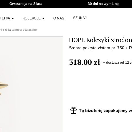
Gwarancja na 2 lata
30 dni na wymianę
UTERIA
KOLEKCJE
O NAS
SZUKAJ
i z różą wiatrów pozłacane
HOPE Kolczyki z rodon
Srebro pokryte złotem pr. 750 + 
318.00 zł
+ dostawa od 12 z
Tę biżuterię zapakujemy w