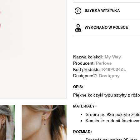
SZYBKA WYSYŁKA
WYKONANO W POLSCE
Nazwa kolekcji:
My Way
Producent:
Perlove
Kod produktu:
K48P034ZL
Dostępność:
Dostępny
OPIS:
Piękne kolczyki typu sztyfty z ró
MATERIAŁY:
Srebro pr. 925 pokryte zło
Kamienie: rodonit fasetow
ROZMIAR: