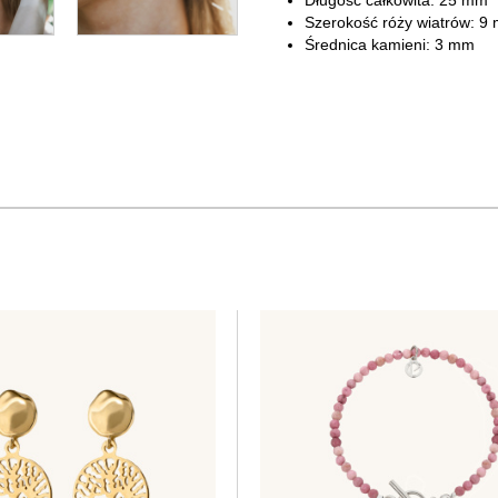
Długość całkowita: 25 mm
Szerokość róży wiatrów: 9
Średnica kamieni: 3 mm