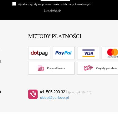
Wyrażam zgodę na przetwarzanie moich danych osobowych
(czytaj więcej)
METODY PŁATNOŚCI
?
I
tel. 505 200 321
I
(pon. - pt. 10 - 16)
sklep@perlove.pl