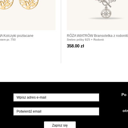
 Kolczyki pozłacane
RÓŻA WIATRÓW Bransoletka z rodonitó
otem pr. 750
Srebro próby 925 + Rodonit
925
358.00 zł
Po 
ot
Zapisz się