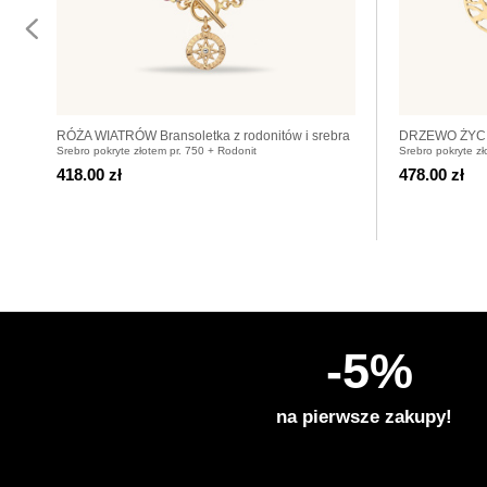
RÓŻA WIATRÓW Bransoletka z rodonitów i srebra
DRZEWO ŻYCIA
Srebro pokryte złotem pr. 750 + Rodonit
Srebro pokryte zł
pozłacanego
418.00 zł
478.00 zł
-5%
na pierwsze zakupy!