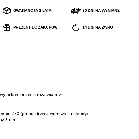
GWARANCJA 2 LATA
30 DNI NA WYMIANĘ
PREZENT DO ZAKUPÓW
14 DNI NA ZWROT
żowymi kamieniami i różą wiatrów.
tem pr. 750
(gruba i trwała warstwa 2 mikrony)
any 3 mm