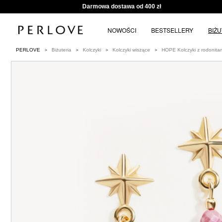
Darmowa dostawa od 400 zł
NOWOŚCI
BESTSELLERY
BIŻ
PERLOVE
Biżuteria
Kolczyki
Kolczyki wiszące
HOPE Kolczyki z rodonitam