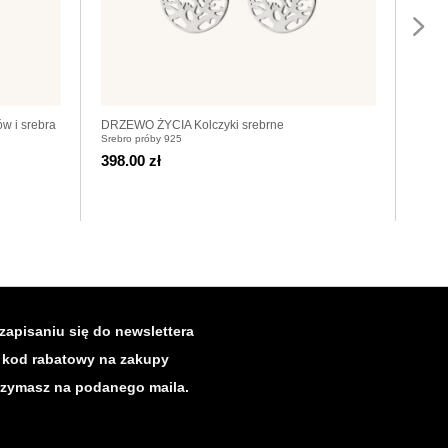
w i srebra
DRZEWO ŻYCIA Kolczyki srebrne
MY WA
Srebro próby 925
Srebro
398.00 zł
378.
zapisaniu się do newslettera
kod rabatowy na zakupy
rzymasz na podanego maila.