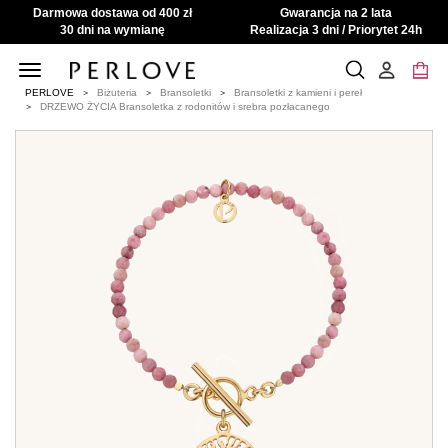
Darmowa dostawa od 400 zł
Gwarancja na 2 lata
30 dni na wymianę
Realizacja 3 dni / Priorytet 24h
Toggle
navigation
PERLOVE
Biżuteria
Bransoletki
Bransoletki z kamieni i pereł
DRZEWO ŻYCIA Bransoletka z rodonitów i srebra pozłacanego