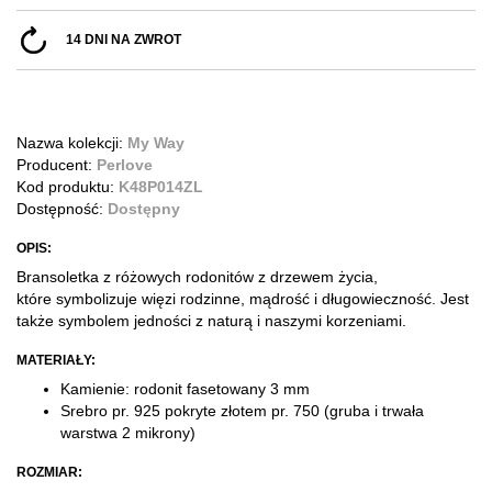
14 DNI NA ZWROT
Nazwa kolekcji:
My Way
Producent:
Perlove
Kod produktu:
K48P014ZL
Dostępność:
Dostępny
OPIS:
Bransoletka z różowych rodonitów z drzewem życia,
które symbolizuje więzi rodzinne, mądrość i długowieczność. Jest
także symbolem jedności z naturą i naszymi korzeniami.
MATERIAŁY:
Kamienie: rodonit fasetowany 3 mm
Srebro pr. 925 pokryte złotem pr. 750
(gruba i trwała
warstwa 2 mikrony)
ROZMIAR: