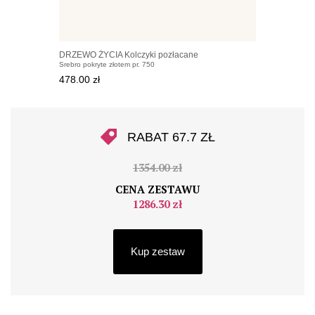
DRZEWO ŻYCIA Kolczyki pozłacane
Srebro pokryte złotem pr. 750
478.00 zł
RABAT 67.7 ZŁ
1354.00 zł
CENA ZESTAWU
1286.30 zł
Kup zestaw