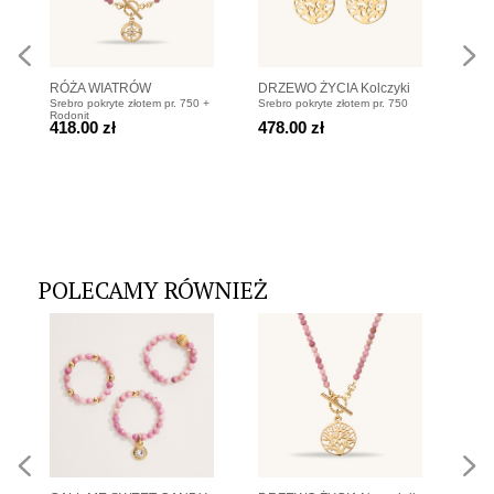
RÓŻA WIATRÓW
DRZEWO ŻYCIA Kolczyki
RÓŻ
Srebro pokryte złotem pr. 750 +
Srebro pokryte złotem pr. 750
Srebr
Bransoletka z rodonitów i
pozłacane
Bran
Rodonit
418.00 zł
478.00 zł
358
srebra pozłacanego
sreb
POLECAMY RÓWNIEŻ