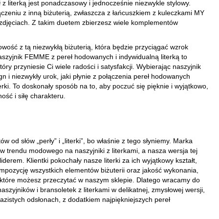
z literką jest ponadczasowy i jednocześnie niezwykle stylowy.
ączeniu z inną biżuterią, zwłaszcza z łańcuszkiem z kuleczkami MY
 zdjęciach. Z takim duetem zbierzesz wiele komplementów
owość z tą niezwykłą biżuterią, która będzie przyciągać wzrok
szyjnik FEMME z pereł hodowanych i indywidualną literką to
tóry przyniesie Ci wiele radości i satysfakcji. Wybierając naszyjnik
 i niezwykły urok, jaki płynie z połączenia pereł hodowanych
iterki. To doskonały sposób na to, aby poczuć się pięknie i wyjątkowo,
ość i siłę charakteru.
ów od słów „perły” i „literki”, bo właśnie z tego słyniemy. Marka
w trendu modowego na naszyjniki z literkami, a nasza wersja tej
iderem. Klientki pokochały nasze literki za ich wyjątkowy kształt,
mpozycję wszystkich elementów biżuterii oraz jakość wykonania,
e, które możesz przeczytać w naszym sklepie. Dlatego wracamy do
szyjników i bransoletek z literkami w delikatnej, zmysłowej wersji,
razistych odsłonach, z dodatkiem najpiękniejszych pereł