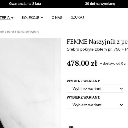
Gwarancja na 2 lata
30 dni na wymianę
UTERIA
KOLEKCJE
O NAS
SZUKAJ
k z pereł z literką do wyboru
FEMME Naszyjnik z per
Srebro pokryte złotem pr. 750 + P
478.00 zł
+ dostawa od 0 zł
WYBIERZ WARIANT:
WYBIERZ WARIANT: