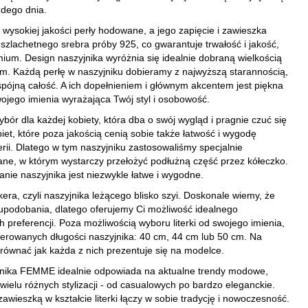
żdego dnia.
wysokiej jakości perły hodowane, a jego zapięcie i zawieszka
e szlachetnego srebra próby 925, co gwarantuje trwałość i jakość,
emium. Design naszyjnika wyróżnia się idealnie dobraną wielkością
iem. Każdą perłę w naszyjniku dobieramy z najwyższą starannością,
 spójną całość. A ich dopełnieniem i głównym akcentem jest piękna
Twojego imienia wyrażająca Twój styl i osobowość.
ór dla każdej kobiety, która dba o swój wygląd i pragnie czuć się
iet, które poza jakością cenią sobie także łatwość i wygodę
rii. Dlatego w tym naszyjniku zastosowaliśmy specjalnie
ne, w którym wystarczy przełożyć podłużną część przez kółeczko.
anie naszyjnika jest niezwykle łatwe i wygodne.
ra, czyli naszyjnika leżącego blisko szyi. Doskonale wiemy, że
e upodobania, dlatego oferujemy Ci możliwość idealnego
preferencji. Poza możliwością wyboru literki od swojego imienia,
erowanych długości naszyjnika: 40 cm, 44 cm lub 50 cm. Na
ównać jak każda z nich prezentuje się na modelce.
jnika FEMME idealnie odpowiada na aktualne trendy modowe,
wielu różnych stylizacji - od casualowych po bardzo eleganckie.
wieszką w kształcie literki łączy w sobie tradycję i nowoczesność.