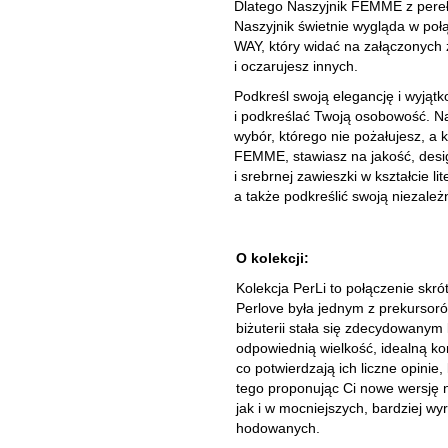
Dlatego Naszyjnik FEMME z pereł 
Naszyjnik świetnie wygląda w poł
WAY, który widać na załączonych
i oczarujesz innych.
Podkreśl swoją elegancję i wyjątk
i podkreślać Twoją osobowość. Na
wybór, którego nie pożałujesz, a k
FEMME, stawiasz na jakość, design
i srebrnej zawieszki w kształcie l
a także podkreślić swoją niezależn
O kolekcji:
Kolekcja PerLi to połączenie skrót
Perlove była jednym z prekursoró
biżuterii stała się zdecydowanym l
odpowiednią wielkość, idealną ko
co potwierdzają ich liczne opini
tego proponując Ci nowe wersję na
jak i w mocniejszych, bardziej wy
hodowanych.