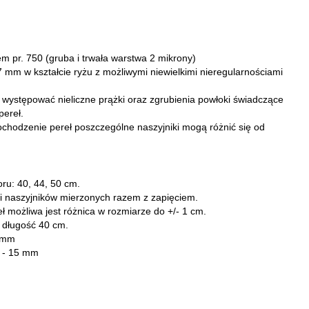
tem pr. 750
(gruba i trwała warstwa 2 mikrony)
7 mm w kształcie ryżu z możliwymi niewielkimi nieregularnościami
występować nieliczne prążki oraz zgrubienia powłoki świadczące
pereł.
chodzenie pereł poszczególne naszyjniki mogą różnić się od
ru: 40, 44, 50 cm.
i naszyjników mierzonych razem z zapięciem.
ł możliwa jest różnica w rozmiarze do +/- 1 cm.
 długość 40 cm.
7 mm
3 - 15 mm