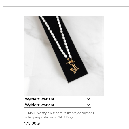
FEMME Naszyjnik z pereł z literką do wyboru
Srebro pokryte złotem pr. 750 + Perły
478.00 zł