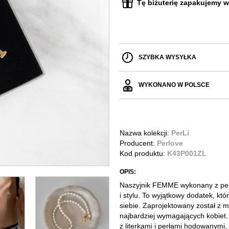
Tę biżuterię zapakujemy w
SZYBKA WYSYŁKA
WYKONANO W POLSCE
Nazwa kolekcji:
PerLi
Producent:
Perlove
Kod produktu:
K43P001ZL
OPIS:
Naszyjnik FEMME wykonany z pereł
i stylu. To wyjątkowy dodatek, k
siebie. Zaprojektowany został z 
najbardziej wymagających kobiet
z literkami i perłami hodowanymi