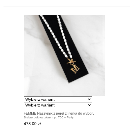
FEMME Naszyjnik z pereł z literką do wyboru
Srebro pokryte złotem pr. 750 + Perły
478.00 zł