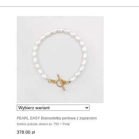
PEARL EASY Bransoletka perłowa z zapięciem
pozłacanym
Srebro pokryte złotem pr. 750 + Perły
378.00 zł