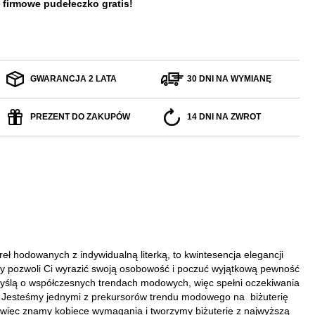
 firmowe pudełeczko gratis!
GWARANCJA 2 LATA
30 DNI NA WYMIANĘ
PREZENT DO ZAKUPÓW
14 DNI NA ZWROT
 hodowanych z indywidualną literką, to kwintesencja elegancji
tóry pozwoli Ci wyrazić swoją osobowość i poczuć wyjątkową pewność
myślą o współczesnych trendach modowych, więc spełni oczekiwania
. Jesteśmy jednymi z prekursorów trendu modowego na biżuterię
, więc znamy kobiece wymagania i tworzymy biżuterię z najwyższą