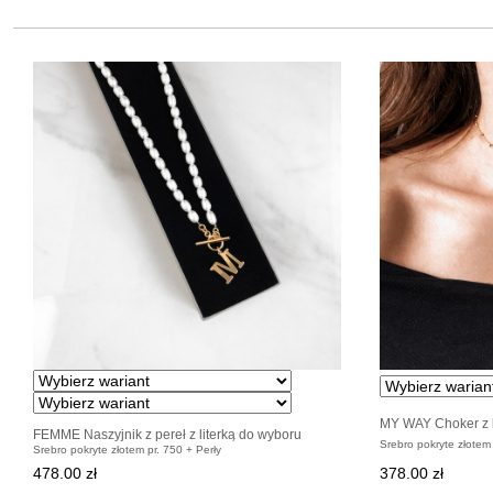
MY WAY Choker z 
FEMME Naszyjnik z pereł z literką do wyboru
Srebro pokryte złotem 
Srebro pokryte złotem pr. 750 + Perły
478.00 zł
378.00 zł