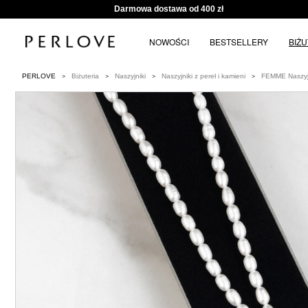
Darmowa dostawa od 400 zł
NOWOŚCI
BESTSELLERY
BIŻ
PERLOVE
Biżuteria
Naszyjniki
Naszyjniki z pereł i kamieni
FEMME Naszyjni