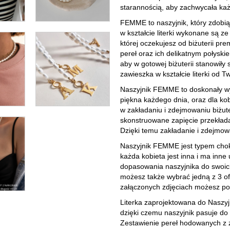
starannością, aby zachwycała ka
FEMME to naszyjnik, który zdobią 
w kształcie literki wykonane są z
której oczekujesz od biżuterii pr
pereł oraz ich delikatnym połysk
aby w gotowej biżuterii stanowiły
zawieszka w kształcie literki od 
Naszyjnik FEMME to doskonały wyb
piękna każdego dnia, oraz dla kob
w zakładaniu i zdejmowaniu biżute
skonstruowane zapięcie przekłada
Dzięki temu zakładanie i zdejmow
Naszyjnik FEMME jest typem choke
każda kobieta jest inna i ma inn
dopasowania naszyjnika do swoich 
możesz także wybrać jedną z 3 of
załączonych zdjęciach możesz por
Literka zaprojektowana do Naszy
dzięki czemu naszyjnik pasuje do 
Zestawienie pereł hodowanych z za