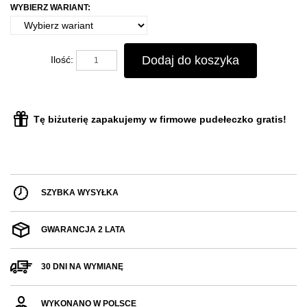
WYBIERZ WARIANT:
Dodaj do koszyka
Ilość:
Tę biżuterię zapakujemy w firmowe pudełeczko gratis!
SZYBKA WYSYŁKA
GWARANCJA 2 LATA
30 DNI NA WYMIANĘ
WYKONANO W POLSCE