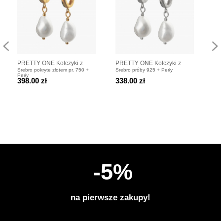
PRETTY ONE Kolczyki z
PRETTY ONE Kolczyki z
TA
Srebro pokryte złotem pr. 750 +
Srebro próby 925 + Perły
Sre
perłami
perłami
Na
Perły
398.00 zł
338.00 zł
47
po
-5%
na pierwsze zakupy!