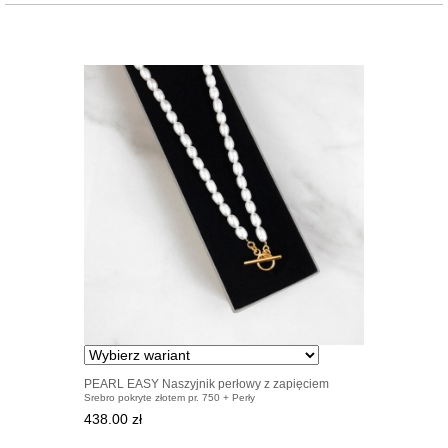
PEARL EASY Naszyjnik perłowy z zapięciem
Srebro pokryte złotem pr. 750 + Perły
pozłacanym
438.00 zł