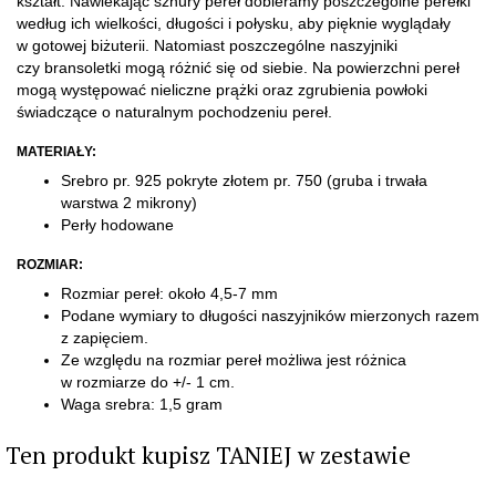
kształt. Nawlekając sznury pereł dobieramy poszczególne perełki
według ich wielkości, długości i połysku, aby pięknie wyglądały
w gotowej biżuterii. Natomiast poszczególne naszyjniki
czy bransoletki mogą różnić się od siebie.
Na powierzchni pereł
mogą występować nieliczne prążki oraz zgrubienia powłoki
świadczące o naturalnym pochodzeniu pereł.
MATERIAŁY:
Srebro pr. 925 pokryte złotem pr. 750
(gruba i trwała
warstwa 2 mikrony)
Perły hodowane
ROZMIAR:
Rozmiar pereł: około 4,5-7 mm
Podane wymiary to długości naszyjników mierzonych razem
z zapięciem.
Ze względu na rozmiar pereł możliwa jest różnica
w rozmiarze do +/- 1 cm.
​Waga srebra: 1,5 gram
Ten produkt kupisz TANIEJ w zestawie