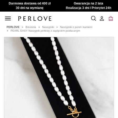
Darmowa dostawa od 400 zł
Gwarancja na 2 lata
30 dni na wymianę
Realizacja 3 dni / Priorytet 24h
Toggle
navigation
PERLOVE
Biżuteria
Naszyjniki
Naszyjniki z pereł i kamieni
PEARL EASY Naszyjnik perłowy z zapięciem pozłacanym