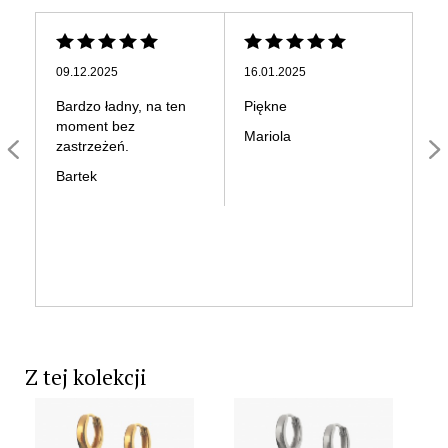
09.12.2025
16.01.2025
14
Bardzo ładny, na ten
Piękne
Na
moment bez
ró
Mariola
zastrzeżeń.
ja
Wy
Bartek
ma
bę
ci
Jo
Z tej kolekcji