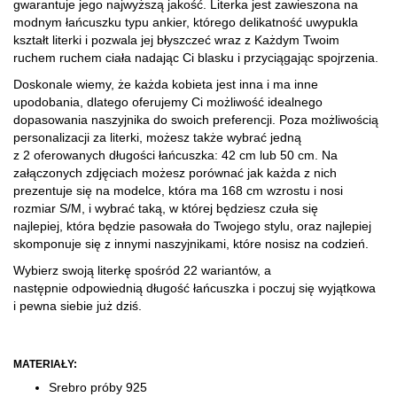
gwarantuje jego najwyższą jakość. Literka jest zawieszona na
modnym łańcuszku typu ankier, którego delikatność uwypukla
kształt literki i pozwala jej błyszczeć wraz z Każdym Twoim
ruchem ruchem ciała nadając Ci blasku i przyciągając spojrzenia.
Doskonale wiemy, że każda kobieta jest inna i ma inne
upodobania, dlatego oferujemy Ci możliwość idealnego
dopasowania naszyjnika do swoich preferencji. Poza możliwością
personalizacji za literki, możesz także wybrać jedną
z 2 oferowanych długości łańcuszka: 42 cm lub 50 cm. Na
załączonych zdjęciach możesz porównać jak każda z nich
prezentuje się na modelce, która ma 168 cm wzrostu i nosi
rozmiar S/M, i wybrać taką, w której będziesz czuła się
najlepiej, która będzie pasowała do Twojego stylu, oraz najlepiej
skomponuje się z innymi naszyjnikami, które nosisz na codzień.
Wybierz swoją literkę spośród 22 wariantów, a
następnie odpowiednią długość łańcuszka i poczuj się wyjątkowa
i pewna siebie już dziś.
MATERIAŁY:
Srebro próby 925