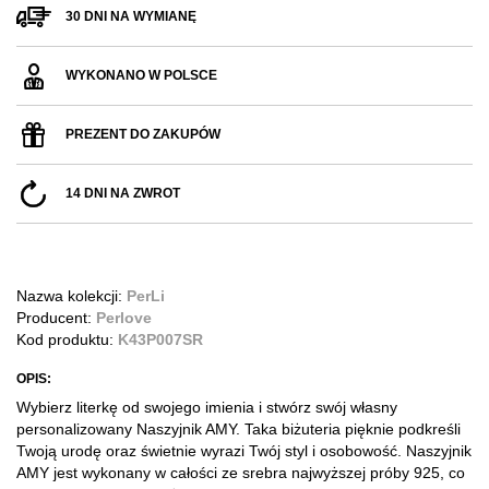
30 DNI NA WYMIANĘ
WYKONANO W POLSCE
PREZENT DO ZAKUPÓW
14 DNI NA ZWROT
Nazwa kolekcji:
PerLi
Producent:
Perlove
Kod produktu:
K43P007SR
OPIS:
Wybierz literkę od swojego imienia i stwórz swój własny
personalizowany Naszyjnik AMY. Taka biżuteria pięknie podkreśli
Twoją urodę oraz świetnie wyrazi Twój styl i osobowość. Naszyjnik
AMY jest wykonany w całości ze srebra najwyższej próby 925, co