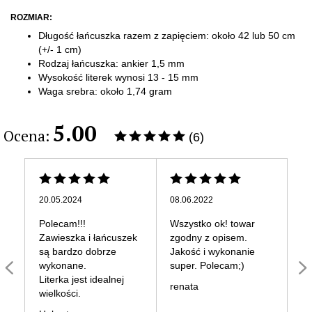
ROZMIAR:
Długość łańcuszka razem z zapięciem: około 42 lub 50 cm
(+/- 1 cm)
Rodzaj łańcuszka: ankier 1,5 mm
Wysokość literek wynosi 13 - 15 mm
Waga srebra: około 1,74 gram
5.00
Ocena:
(6)
20.05.2024
08.06.2022
13
Polecam!!!
Wszystko ok! towar
Ka
Zawieszka i łańcuszek
zgodny z opisem.
od
są bardzo dobrze
Jakość i wykonanie
by
wykonane.
super. Polecam;)
pr
Literka jest idealnej
up
renata
wielkości.
po
pr