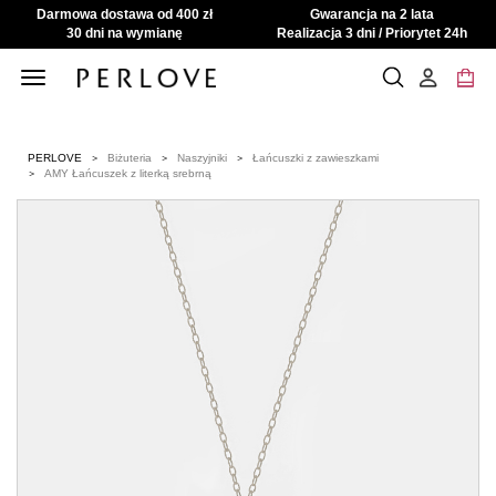
Darmowa dostawa od 400 zł
Gwarancja na 2 lata
30 dni na wymianę
Realizacja 3 dni / Priorytet 24h
Toggle
navigation
PERLOVE
Biżuteria
Naszyjniki
Łańcuszki z zawieszkami
AMY Łańcuszek z literką srebrną