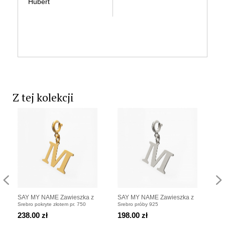
Hubert
kl
Ba
po
Al
Z tej kolekcji
SAY MY NAME Zawieszka z
SAY MY NAME Zawieszka z
FE
Srebro pokryte złotem pr. 750
Srebro próby 925
Sre
literką pozłacaną
literką srebrną
li
Per
238.00 zł
198.00 zł
47