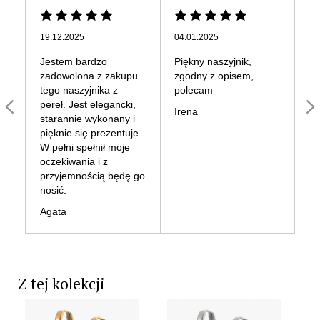
19.12.2025
04.01.2025
26
Jestem bardzo
Piękny naszyjnik,
Na
zadowolona z zakupu
zgodny z opisem,
el
tego naszyjnika z
polecam
no
pereł. Jest elegancki,
st
Irena
starannie wykonany i
Je
pięknie się prezentuje.
za
W pełni spełnił moje
Do
oczekiwania i z
cz
przyjemnością będę go
za
nosić.
Ur
Agata
Z tej kolekcji