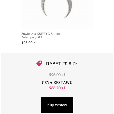
Zawieszka KSIĘŻYC Srebro
Srebro próby 925
198.00 zł
RABAT 29.8 ZŁ
596.00 zł
CENA ZESTAWU
566.20 zł
Kup zestaw