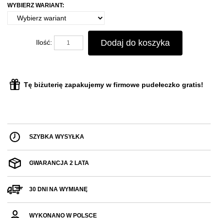
WYBIERZ WARIANT:
Dodaj do koszyka
Ilość:
Tę biżuterię zapakujemy w firmowe pudełeczko gratis!
SZYBKA WYSYŁKA
GWARANCJA 2 LATA
30 DNI NA WYMIANĘ
WYKONANO W POLSCE