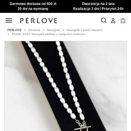
Darmowa dostawa od 400 zł
Gwarancja na 2 lata
30 dni na wymianę
Realizacja 3 dni / Priorytet 24h
Toggle
navigation
PERLOVE
Biżuteria
Naszyjniki
Naszyjniki z pereł i kamieni
PEARL EASY Naszyjnik perłowy z zapięciem srebrnym