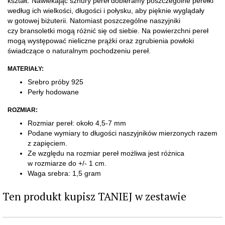
kształt. Nawlekając sznury pereł dobieramy poszczególne perełki
według ich wielkości, długości i połysku, aby pięknie wyglądały
w gotowej biżuterii. Natomiast poszczególne naszyjniki
czy bransoletki mogą różnić się od siebie.
Na powierzchni pereł
mogą występować nieliczne prążki oraz zgrubienia powłoki
świadczące o naturalnym pochodzeniu pereł.
MATERIAŁY:
Srebro próby 925
Perły hodowane
ROZMIAR:
Rozmiar pereł: około 4,5-7 mm
Podane wymiary to długości naszyjników mierzonych razem
z zapięciem.
Ze względu na rozmiar pereł możliwa jest różnica
w rozmiarze do +/- 1 cm.
​Waga srebra: 1,5 gram
Ten produkt kupisz TANIEJ w zestawie