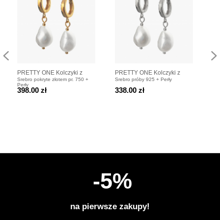
PRETTY ONE Kolczyki z
PRETTY ONE Kolczyki z
TA
Srebro pokryte złotem pr. 750 +
Srebro próby 925 + Perły
Sre
perłami
perłami
Na
Perły
398.00 zł
338.00 zł
47
po
-5%
na pierwsze zakupy!