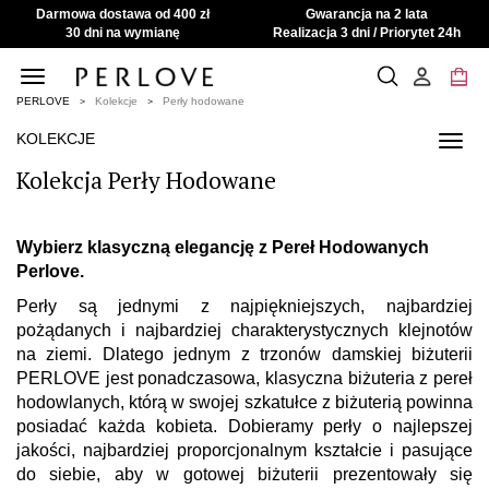
Darmowa dostawa od 400 zł
Gwarancja na 2 lata
30 dni na wymianę
Realizacja 3 dni / Priorytet 24h
Toggle
navigation
PERLOVE
Kolekcje
Perły hodowane
KOLEKCJE
Toggl
navig
Kolekcja Perły Hodowane
Wybierz klasyczną elegancję z Pereł Hodowanych
Perlove.
Perły są jednymi z najpiękniejszych, najbardziej
pożądanych i najbardziej charakterystycznych klejnotów
na ziemi. Dlatego jednym z trzonów damskiej biżuterii
PERLOVE jest ponadczasowa, klasyczna biżuteria z pereł
hodowlanych, którą w swojej szkatułce z biżuterią powinna
posiadać każda kobieta
. Dobieramy perły o najlepszej
jakości, najbardziej proporcjonalnym kształcie i pasujące
do siebie, aby w gotowej biżuterii prezentowały się