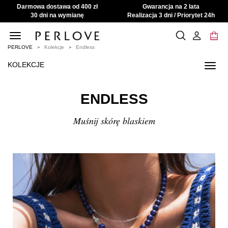
Darmowa dostawa od 400 zł
Gwarancja na 2 lata
30 dni na wymianę
Realizacja 3 dni / Priorytet 24h
Toggle
navigation
PERLOVE
Kolekcje
Endless
KOLEKCJE
Toggl
navig
ENDLESS
Muśnij skórę blaskiem