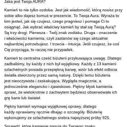
Jaka jest Twoja AURA?
Kamień to nie tylko ozdoba. Jest jak wiadomość, którą nosisz przy
sobie albo dajesz komuś w prezencie. To Twoja Aura. Wyraża to
kim jesteś, jak się czujesz, czego pragniesz i pomaga Ci to
osiągnąć. Jak wybrać właściwy kamień by stał się Twoją Aurą?
Są trzy drogi.
Pierwsza - Twój znak zodiaku.
Druga -
znaczenie
i właściwości kamienia, czyli zastanów się czego aktualnie
najbardziej potrzebujesz.
I trzecia - intuicja.
Jeśli czujesz, że coś
Cię przyciąga, to raczej nie przypadek.
Kamień to centralna cześć biżuterii przykuwająca uwagę. Dlatego
zadbaliśmy, by każdy z nich był wyjątkowy. Każdy z 13 kamieni
szlachetnych posiada przepiękną barwę, wzór lub efekt odbicia
światła stworzony przez samą naturę.
Dzięki temu biżuteria
jest nieoczywista i zaskakująca. Wygląda magicznie, a
jednocześnie elegancko i zjawiskowo. Piękny błysk kamienia
sprawi, że wielokrotnie z zachwytem będziesz obserwowała ich
grę barw lub świateł.
Piękny kamień wymaga wyjątkowej oprawy, dlatego
każdy oprawiamy ręcznie dbając o szczegóły. Biżuterię
wykonujemy ze szlachetnego srebra najwyższej próby 925.
Sprawdź, które kamienie pasują do Twojego znaku