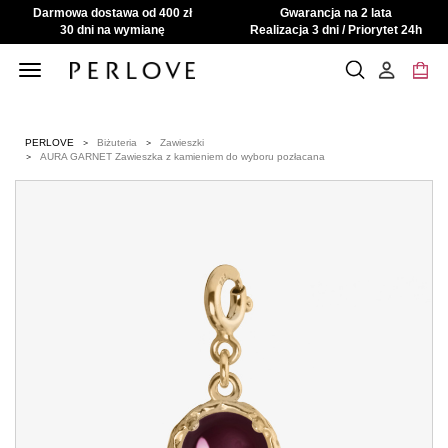
Darmowa dostawa od 400 zł
Gwarancja na 2 lata
30 dni na wymianę
Realizacja 3 dni / Priorytet 24h
Toggle
navigation
PERLOVE
Biżuteria
Zawieszki
AURA GARNET Zawieszka z kamieniem do wyboru pozłacana