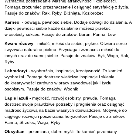
Wzmacnia postrzeganie własnej atrakcyjności i kobiecości.
Pomaga zrozumieć przeznaczenie i osiągnąć satysfakcję z życia.
Pasuje do znaków: Rak, Ryby, Bliźnięta, Koziorożec
Karneol
- odwaga, pewność siebie. Dodaje odwagi do działania. A
dzięki pewności siebie każde działanie możesz przekuć
w osobisty sukces. Pasuje do znaków: Baran, Panna, Lew
Kwarc różowy
- miłość, miłość do siebie, piękno. Otwiera serce
i wyzwala naturalne piękno. Przyciąga i wzmacnia miłość do
innych oraz do samej siebie. Pasuje do znaków: Byk, Waga, Rak,
Ryby
Labradoryt
- wyobraźnia, inspiracja, kreatywność. To kamień
wyobraźni. Pomaga dostrzec właściwe inspiracje i skłania
do kreatywności zarówno w pracy zawodowej jak i życiu
osobistym. Pasuje do znaków: Wodnik
Lapis lazuli
- mądrość, rozwój osobisty, prawda. Pomaga
dostrzec swoje prawdziwe potrzeby i pragnienia oraz osiągnąć
mądrość życiową na bazie własnych doświadczeń. Motywuje do
ciągłego rozwoju i poszerzania horyzontów. Pasuje do znaków:
Panna, Strzelec, Waga, Ryby
Obsydian
- przemiana, dobre myśli. To kamień przemiany.