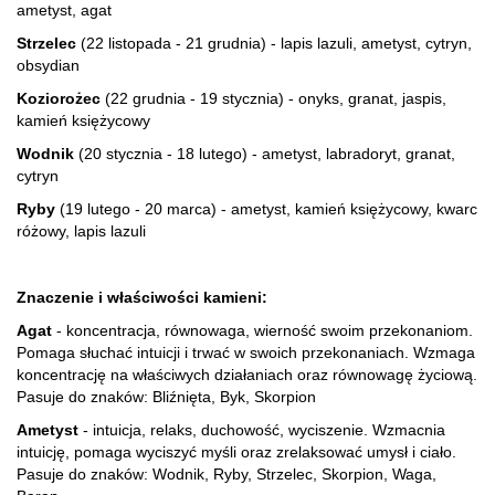
ametyst, agat
Strzelec
(22 listopada - 21 grudnia) - lapis lazuli, ametyst, cytryn,
obsydian
Koziorożec
(22 grudnia - 19 stycznia) - onyks, granat, jaspis,
kamień księżycowy
Wodnik
(20 stycznia - 18 lutego) - ametyst, labradoryt, granat,
cytryn
Ryby
(19 lutego - 20 marca) - ametyst, kamień księżycowy, kwarc
różowy, lapis lazuli
Znaczenie i właściwości kamieni:
Agat
- koncentracja, równowaga, wierność swoim przekonaniom.
Pomaga słuchać intuicji i trwać w swoich przekonaniach. Wzmaga
koncentrację na właściwych działaniach oraz równowagę życiową.
Pasuje do znaków: Bliźnięta, Byk, Skorpion
Ametyst
- intuicja, relaks, duchowość, wyciszenie. Wzmacnia
intuicję, pomaga wyciszyć myśli oraz zrelaksować umysł i ciało.
Pasuje do znaków: Wodnik, Ryby, Strzelec, Skorpion, Waga,