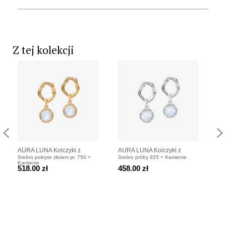
Z tej kolekcji
AURA LUNA Kolczyki z
AURA LUNA Kolczyki z
AU
Srebro pokryte złotem pr. 750 +
Srebro próby 925 + Kamienie
Sre
kamieniami do wyboru
kamieniami do wyboru
ka
Kamienie
Ka
518.00 zł
458.00 zł
51
pozłacane
srebrne
po