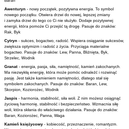
Baran
Awenturyn
- nowy początek, pozytywna energia. To symbol
nowego początku. Otwiera drzwi do nowej, lepszej zmiany
i zamyka drzwi do tego co Ci nie służyło. Dodaje pozytywnej
energii, która pomoże Ci przejść tą drogę. Pasuje do znaków:
Rak, Byk
Cytryn
- sukces, bogactwo, radość. Wspiera osiąganie sukcesów,
zwiększa optymizm i radość z życia. Przyciąga materialne
bogactwo. Pasuje do znaków: Lew, Panna, Bliźnięta, Byk,
Strzelec, Wodnik
Granat
- energia, pasja, siła, namiętność, kamień zakochanych.
Ma niezwykłą energię, która może pomóc odnaleźć i rozwinąć
pasję. Jest także kamieniem namiętności, dlatego stał się
symbolem zakochanych. Pasuje do znaków: Baran, Lew,
Skorpion, Koziorożec, Wodnik
Jaspis
- harmonia, stabilność, siła woli. Z nim możesz osiągnąć
życiową harmonię, stabilność i bezpieczeństwo. Wzmacnia siłę
woli, która skłania do właściwego działania. Pasuje do znaków:
Baran, Koziorożec, Panna, Waga
Kamień księżycowy
- kobiecość, przeznaczenie, romantyzm.