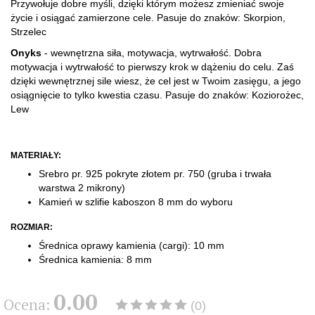
Przywołuje dobre myśli, dzięki którym możesz zmieniać swoje
życie i osiągać zamierzone cele. Pasuje do znaków: Skorpion,
Strzelec
Onyks
- wewnętrzna siła, motywacja, wytrwałość. Dobra
motywacja i wytrwałość to pierwszy krok w dążeniu do celu. Zaś
dzięki wewnętrznej sile wiesz, że cel jest w Twoim zasięgu, a jego
osiągnięcie to tylko kwestia czasu. Pasuje do znaków: Koziorożec,
Lew
MATERIAŁY:
Srebro pr. 925 pokryte złotem pr. 750
(gruba i trwała
warstwa 2 mikrony)
Kamień w szlifie kaboszon 8 mm do wyboru
ROZMIAR:
Średnica oprawy kamienia (cargi): 10 mm
Średnica kamienia: 8 mm
0.00
Ocena:
(0)