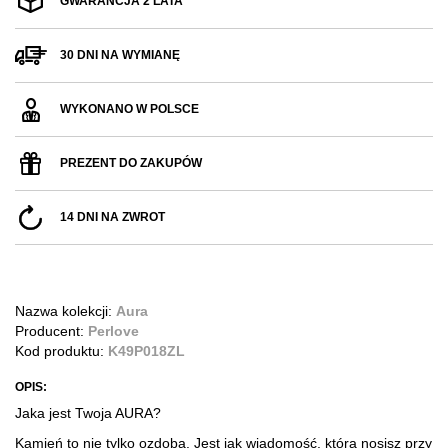
GWARANCJA 2 LATA
30 DNI NA WYMIANĘ
WYKONANO W POLSCE
PREZENT DO ZAKUPÓW
14 DNI NA ZWROT
Nazwa kolekcji:
Aura
Producent:
Perlove
Kod produktu:
K49P018ZL
OPIS:
Jaka jest Twoja AURA?
Kamień to nie tylko ozdoba. Jest jak wiadomość, którą nosisz przy