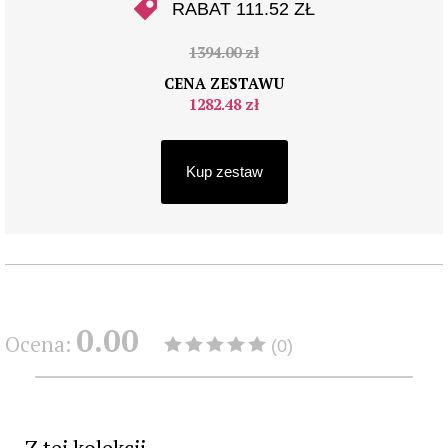
RABAT 111.52 ZŁ
1394.00 zł
CENA ZESTAWU
1282.48 zł
Kup zestaw
0.00
Ocena:
(0)