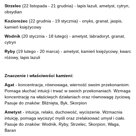
Strzelec
(22 listopada - 21 grudnia) - lapis lazuli, ametyst, cytryn,
obsydian
Koziorożec
(22 grudnia - 19 stycznia) - onyks, granat, jaspis,
kamień księżycowy
Wodnik
(20 stycznia - 18 lutego) - ametyst, labradoryt, granat,
cytryn
Ryby
(19 lutego - 20 marca) - ametyst, kamień księżycowy, kwarc
różowy, lapis lazuli
Znaczenie i właściwości kamieni:
Agat
- koncentracja, równowaga, wierność swoim przekonaniom.
Pomaga słuchać intuicji i trwać w swoich przekonaniach. Wzmaga
koncentrację na właściwych działaniach oraz równowagę życiową.
Pasuje do znaków: Bliźnięta, Byk, Skorpion
Ametyst
- intuicja, relaks, duchowość, wyciszenie. Wzmacnia
intuicję, pomaga wyciszyć myśli oraz zrelaksować umysł i ciało.
Pasuje do znaków: Wodnik, Ryby, Strzelec, Skorpion, Waga,
Baran