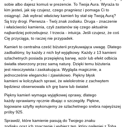
sobie albo dajesz komuś w prezencie. To Twoja Aura. Wyraża to
kim jesteś, jak się czujesz, czego pragniesz i pomaga Ci to
osiągnąć. Jak wybrać właściwy kamień by stał się Twoją Aurą?
Są trzy drogi.
Pierwsza - Twój znak zodiaku. Druga -
znaczenie
i właściwości kamienia, czyli zastanów się czego aktualnie
najbardziej potrzebujesz. I trzecia - intuicja.
Jeśli czujesz, że coś
Cię przyciąga, to raczej nie przypadek.
Kamień to centralna cześć biżuterii przykuwająca uwagę. Dlatego
zadbaliśmy, by każdy z nich był wyjątkowy. Każdy z 13 kamieni
szlachetnych posiada przepiękną barwę, wzór lub efekt odbicia
światła stworzony przez samą naturę.
Dzięki temu biżuteria
jest nieoczywista i zaskakująca. Wygląda magicznie, a
jednocześnie elegancko i zjawiskowo. Piękny błysk
kamieni w kolczykach sprawi, że wielokrotnie z zachwytem
będziesz obserwowała ich grę barw lub świateł.
Piękny kamień wymaga wyjątkowej oprawy, dlatego
każdy oprawiamy ręcznie dbając o szczegóły. Piękne,
logowane sztyfty wykonujemy ze szlachetnego srebra najwyższej
próby 925.
Sprawdź, które kamienie pasują do Twojego znaku
zodiaku oraz ich znaczenie i wybierz ten, który najlepiej z Tobą