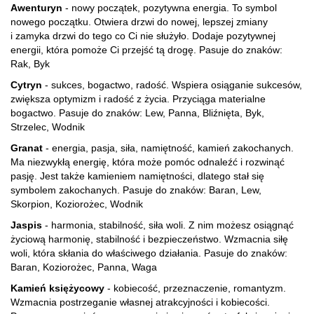
Awenturyn
- nowy początek, pozytywna energia. To symbol
nowego początku. Otwiera drzwi do nowej, lepszej zmiany
i zamyka drzwi do tego co Ci nie służyło. Dodaje pozytywnej
energii, która pomoże Ci przejść tą drogę. Pasuje do znaków:
Rak, Byk
Cytryn
- sukces, bogactwo, radość. Wspiera osiąganie sukcesów,
zwiększa optymizm i radość z życia. Przyciąga materialne
bogactwo. Pasuje do znaków: Lew, Panna, Bliźnięta, Byk,
Strzelec, Wodnik
Granat
- energia, pasja, siła, namiętność, kamień zakochanych.
Ma niezwykłą energię, która może pomóc odnaleźć i rozwinąć
pasję. Jest także kamieniem namiętności, dlatego stał się
symbolem zakochanych. Pasuje do znaków: Baran, Lew,
Skorpion, Koziorożec, Wodnik
Jaspis
- harmonia, stabilność, siła woli. Z nim możesz osiągnąć
życiową harmonię, stabilność i bezpieczeństwo. Wzmacnia siłę
woli, która skłania do właściwego działania. Pasuje do znaków:
Baran, Koziorożec, Panna, Waga
Kamień księżycowy
- kobiecość, przeznaczenie, romantyzm.
Wzmacnia postrzeganie własnej atrakcyjności i kobiecości.