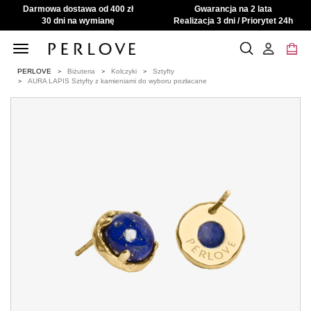
Darmowa dostawa od 400 zł
Gwarancja na 2 lata
30 dni na wymianę
Realizacja 3 dni / Priorytet 24h
Toggle
navigation
PERLOVE
Biżuteria
Kolczyki
Sztyfty
AURA LAPIS Sztyfty z kamieniami do wyboru pozłacane