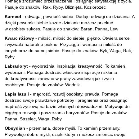
Pomaga zrozumieć przeznaczenie i osiągnąć satysfakcję z życia.
Pasuje do znaków: Rak, Ryby, Bliźnięta, Koziorożec
Karneol
- odwaga, pewność siebie. Dodaje odwagi do działania. A
dzięki pewności siebie każde działanie możesz przekuć
w osobisty sukces. Pasuje do znaków: Baran, Panna, Lew
Kwarc różowy
- miłość, miłość do siebie, piękno. Otwiera serce
i wyzwala naturalne piękno. Przyciąga i wzmacnia miłość do
innych oraz do samej siebie. Pasuje do znaków: Byk, Waga, Rak,
Ryby
Labradoryt
- wyobraźnia, inspiracja, kreatywność. To kamień
wyobraźni. Pomaga dostrzec właściwe inspiracje i skłania
do kreatywności zarówno w pracy zawodowej jak i życiu
osobistym. Pasuje do znaków: Wodnik
Lapis lazuli
- mądrość, rozwój osobisty, prawda. Pomaga
dostrzec swoje prawdziwe potrzeby i pragnienia oraz osiągnąć
mądrość życiową na bazie własnych doświadczeń. Motywuje do
ciągłego rozwoju i poszerzania horyzontów. Pasuje do znaków:
Panna, Strzelec, Waga, Ryby
Obsydian
- przemiana, dobre myśli. To kamień przemiany.
Przywołuje dobre myśli, dzięki którym możesz zmieniać swoje