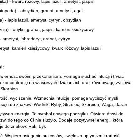
ka) - kwarc różowy, lapis lazuli, ametyst, jaspis
stopada) - obsydian, granat, ametyst, agat
) - lapis lazuli, ametyst, cytryn, obsydian
znia) - onyks, granat, jaspis, kamień księżycowy
- ametyst, labradoryt, granat, cytryn
tyst, kamień księżycowy, kwarc różowy, lapis lazuli
i:
wierność swoim przekonaniom. Pomaga słuchać intuicji i trwać
koncentrację na właściwych działaniach oraz równowagę życiową.
 Skorpion
owość, wyciszenie. Wzmacnia intuicję, pomaga wyciszyć myśli
Pasuje do znaków: Wodnik, Ryby, Strzelec, Skorpion, Waga, Baran
ytywna energia. To symbol nowego początku. Otwiera drzwi do
zwi do tego co Ci nie służyło. Dodaje pozytywnej energii, która
je do znaków: Rak, Byk
ć. Wspiera osiąganie sukcesów, zwiększa optymizm i radość