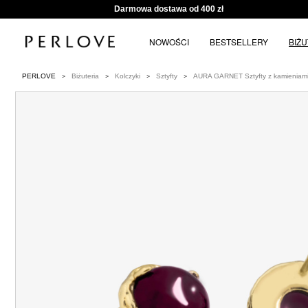
Darmowa dostawa od 400 zł
NOWOŚCI
BESTSELLERY
BIŻ
PERLOVE
Biżuteria
Kolczyki
Sztyfty
AURA GARNET Sztyfty z kamieniami