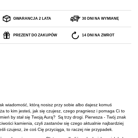
GWARANCJA 2 LATA
30 DNI NA WYMIANĘ
PREZENT DO ZAKUPÓW
14 DNI NA ZWROT
jak wiadomość, którą nosisz przy sobie albo dajesz komuś
a to kim jesteś, jak się czujesz, czego pragniesz i pomaga Ci to
mień by stał się Twoją Aurą? Są trzy drogi.
Pierwsza - Twój znak
ciwości kamienia, czyli zastanów się czego aktualnie najbardziej
śli czujesz, że coś Cię przyciąga, to raczej nie przypadek.