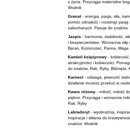
z życia. Przyciąga materialne bog
Wodnik
Granat
- energia, pasja, siła, n
pomóc odnaleźć i rozwinąć pasję.
zakochanych. Pasuje do znaków: 
Jaspis
- harmonia, stabilność, si
i bezpieczeństwo. Wzmacnia siłę w
Baran, Koziorożec, Panna, Waga
Kamień księżycowy
- kobiecość
atrakcyjności i kobiecości. Pomag
do znaków: Rak, Ryby, Bliźnięta,
Karneol
- odwaga, pewność siebie
działanie możesz przekuć w osob
Kwarc różowy
- miłość, miłość d
piękno. Przyciąga i wzmacnia mił
Rak, Ryby
Labradoryt
- wyobraźnia, inspir
inspiracje i skłania do kreatywno
znaków: Wodnik