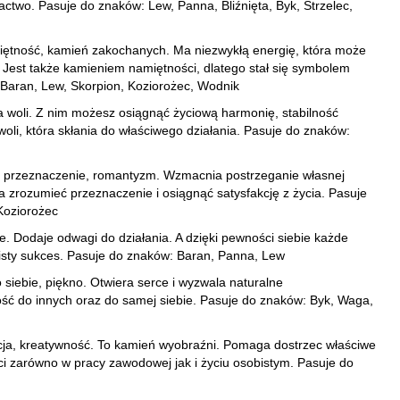
actwo. Pasuje do znaków: Lew, Panna, Bliźnięta, Byk, Strzelec,
amiętność, kamień zakochanych. Ma niezwykłą energię, która może
 Jest także kamieniem namiętności, dlatego stał się symbolem
Baran, Lew, Skorpion, Koziorożec, Wodnik
ła woli. Z nim możesz osiągnąć życiową harmonię, stabilność
oli, która skłania do właściwego działania. Pasuje do znaków:
, przeznaczenie, romantyzm. Wzmacnia postrzeganie własnej
a zrozumieć przeznaczenie i osiągnąć satysfakcję z życia. Pasuje
 Koziorożec
. Dodaje odwagi do działania. A dzięki pewności siebie każde
isty sukces. Pasuje do znaków: Baran, Panna, Lew
o siebie, piękno. Otwiera serce i wyzwala naturalne
ość do innych oraz do samej siebie. Pasuje do znaków: Byk, Waga,
acja, kreatywność. To kamień wyobraźni. Pomaga dostrzec właściwe
ści zarówno w pracy zawodowej jak i życiu osobistym. Pasuje do