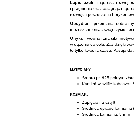
Lapis lazuli
- mądrość, rozwój o
i pragnienia oraz osiągnąć mądr
rozwoju i poszerzania horyzontów
Obsydian
- przemiana, dobre myś
możesz zmieniać swoje życie i os
Onyks
- wewnętrzna siła, motywa
w dążeniu do celu. Zaś dzięki wew
to tylko kwestia czasu. Pasuje d
MATERIAŁY:
Srebro pr. 925 pokryte zło
Kamień w szlifie kaboszon
ROZMIAR:
Zapięcie na sztyft
Średnica oprawy kamienia 
Średnica kamienia: 8 mm