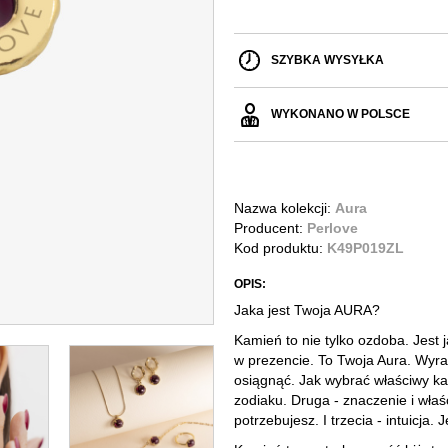
SZYBKA WYSYŁKA
WYKONANO W POLSCE
Nazwa kolekcji:
Aura
Producent:
Perlove
Kod produktu:
K49P019ZL
OPIS:
Jaka jest Twoja AURA?
Kamień to nie tylko ozdoba. Jest 
w prezencie. To Twoja Aura. Wyraż
osiągnąć. Jak wybrać właściwy ka
zodiaku. Druga -
znaczenie i właś
potrzebujesz. I trzecia - intuicja.
Je