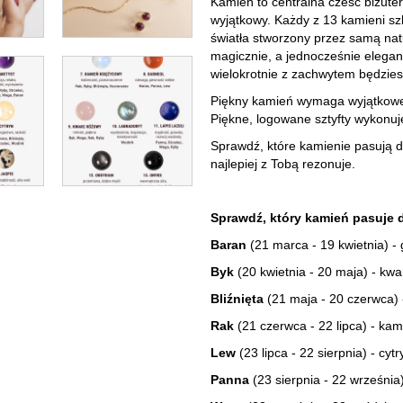
Kamień to centralna cześć biżuter
wyjątkowy. Każdy z 13 kamieni sz
światła stworzony przez samą na
magicznie, a jednocześnie elegan
wielokrotnie z zachwytem będzies
Piękny kamień wymaga wyjątkowej
Piękne, logowane sztyfty wykonuj
Sprawdź, które kamienie pasują d
najlepiej z Tobą rezonuje.
Sprawdź, który kamień pasuje 
Baran
(21 marca - 19 kwietnia) - 
Byk
(20 kwietnia - 20 maja) - kwa
Bliźnięta
(21 maja - 20 czerwca) 
Rak
(21 czerwca - 22 lipca) - ka
Lew
(23 lipca - 22 sierpnia) - cyt
Panna
(23 sierpnia - 22 września) 