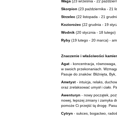
Waga
(23 września - 22 październi
Skorpion
(23 października - 21 li
Strzelec
(22 listopada - 21 grudnia
Koziorożec
(22 grudnia - 19 styc
Wodnik
(20 stycznia - 18 lutego) 
Ryby
(19 lutego - 20 marca) - ame
Znaczenie i właściwości kamien
Agat
- koncentracja, równowaga, 
w swoich przekonaniach. Wzmaga 
Pasuje do znaków: Bliźnięta, Byk,
Ametyst
- intuicja, relaks, duch
oraz zrelaksować umysł i ciało. 
Awenturyn
- nowy początek, poz
nowej, lepszej zmiany i zamyka dr
pomoże Ci przejść tą drogę. Pasu
Cytryn
- sukces, bogactwo, radoś