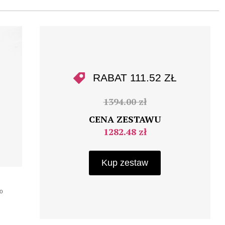
RABAT 111.52 ZŁ
1394.00 zł
CENA ZESTAWU
1282.48 zł
Kup zestaw
o