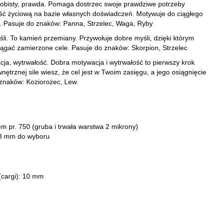
sobisty, prawda. Pomaga dostrzec swoje prawdziwe potrzeby
ość życiową na bazie własnych doświadczeń. Motywuje do ciągłego
. Pasuje do znaków: Panna, Strzelec, Waga, Ryby
li. To kamień przemiany. Przywołuje dobre myśli, dzięki którym
iągać zamierzone cele. Pasuje do znaków: Skorpion, Strzelec
cja, wytrwałość. Dobra motywacja i wytrwałość to pierwszy krok
nętrznej sile wiesz, że cel jest w Twoim zasięgu, a jego osiągnięcie
o znaków: Koziorożec, Lew
tem pr. 750
(gruba i trwała warstwa 2 mikrony)
 8 mm do wyboru
(cargi): 10 mm