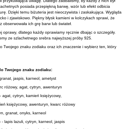
ii przykuwająca uwagę. Dlatego zadbaliśmy, by każdy z nich był
lachetnych posiada przepiękną barwę, wzór lub efekt odbicia
turę.
Dzięki temu biżuteria jest nieoczywista i zaskakująca. Wygląda
cko i zjawiskowo. Piękny błysk kamieni w kolczykach sprawi, że
z obserwowała ich grę barw lub świateł.
 oprawy, dlatego każdy oprawiamy ręcznie dbając o szczegóły.
emy ze szlachetnego srebra najwyższej próby 925.
o Twojego znaku zodiaku oraz ich znaczenie i wybierz ten, który
do Twojego znaku zodiaku:
granat, jaspis, karneol, ametyst
rc różowy, agat, cytryn, awenturyn
- agat, cytryn, kamień księżycowy,
mień księżycowy, awenturyn, kwarc różowy
ryn, granat, onyks, karneol
- lapis lazuli, cytryn, karneol, jaspis