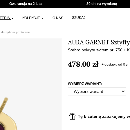
Gwarancja na 2 lata
30 dni na wymianę
UTERIA
KOLEKCJE
O NAS
SZUKAJ
 do wyboru pozłacane
AURA GARNET Sztyfty 
Srebro pokryte złotem pr. 750 + 
478.00 zł
+ dostawa od 0 zł
WYBIERZ WARIANT:
Tę biżuterię zapakujemy w