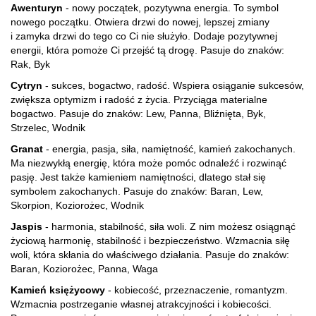
Awenturyn
- nowy początek, pozytywna energia. To symbol
nowego początku. Otwiera drzwi do nowej, lepszej zmiany
i zamyka drzwi do tego co Ci nie służyło. Dodaje pozytywnej
energii, która pomoże Ci przejść tą drogę. Pasuje do znaków:
Rak, Byk
Cytryn
- sukces, bogactwo, radość. Wspiera osiąganie sukcesów,
zwiększa optymizm i radość z życia. Przyciąga materialne
bogactwo. Pasuje do znaków: Lew, Panna, Bliźnięta, Byk,
Strzelec, Wodnik
Granat
- energia, pasja, siła, namiętność, kamień zakochanych.
Ma niezwykłą energię, która może pomóc odnaleźć i rozwinąć
pasję. Jest także kamieniem namiętności, dlatego stał się
symbolem zakochanych. Pasuje do znaków: Baran, Lew,
Skorpion, Koziorożec, Wodnik
Jaspis
- harmonia, stabilność, siła woli. Z nim możesz osiągnąć
życiową harmonię, stabilność i bezpieczeństwo. Wzmacnia siłę
woli, która skłania do właściwego działania. Pasuje do znaków:
Baran, Koziorożec, Panna, Waga
Kamień księżycowy
- kobiecość, przeznaczenie, romantyzm.
Wzmacnia postrzeganie własnej atrakcyjności i kobiecości.