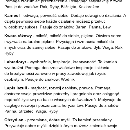
Pomaga zrozumieć przeznaczenie i osiągnąć satysfakcję z życia.
Pasuje do znaków: Rak, Ryby, Bliźnięta, Koziorożec
Karneol
- odwaga, pewność siebie. Dodaje odwagi do działania. A
dzięki pewności siebie każde działanie możesz przekuć
w osobisty sukces. Pasuje do znaków: Baran, Panna, Lew
Kwarc różowy
- miłość, miłość do siebie, piękno. Otwiera serce
i wyzwala naturalne piękno. Przyciąga i wzmacnia miłość do
innych oraz do samej siebie. Pasuje do znaków: Byk, Waga, Rak,
Ryby
Labradoryt
- wyobraźnia, inspiracja, kreatywność. To kamień
wyobraźni. Pomaga dostrzec właściwe inspiracje i skłania
do kreatywności zarówno w pracy zawodowej jak i życiu
osobistym. Pasuje do znaków: Wodnik
Lapis lazuli
- mądrość, rozwój osobisty, prawda. Pomaga
dostrzec swoje prawdziwe potrzeby i pragnienia oraz osiągnąć
mądrość życiową na bazie własnych doświadczeń. Motywuje do
ciągłego rozwoju i poszerzania horyzontów. Pasuje do znaków:
Panna, Strzelec, Waga, Ryby
Obsydian
- przemiana, dobre myśli. To kamień przemiany.
Przywołuje dobre myśli, dzięki którym możesz zmieniać swoje