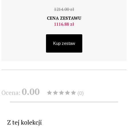
1214.00 zł
CENA ZESTAWU
1116.88 zł
Kup zestaw
0.00
Ocena:
(0)
Z tej kolekcji