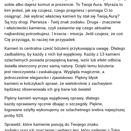
sobie albo dajesz komuś w prezencie. To Twoja Aura. Wyraża to
kim jesteś, jak się czujesz, czego pragniesz i pomaga Ci to
osiągnąć. Jak wybrać właściwy kamień by stał się Twoją Aurą?
Są trzy drogi.
Pierwsza - Twój znak zodiaku. Druga -
znaczenie
i właściwości kamienia, czyli zastanów się czego aktualnie
najbardziej potrzebujesz. I trzecia - intuicja.
Jeśli czujesz, że coś
Cię przyciąga, to raczej nie przypadek.
Kamień to centralna cześć biżuterii przykuwająca uwagę. Dlatego
zadbaliśmy, by każdy z nich był wyjątkowy. Każdy z 13 kamieni
szlachetnych posiada przepiękną barwę, wzór lub efekt odbicia
światła stworzony przez samą naturę.
Dzięki temu biżuteria
jest nieoczywista i zaskakująca. Wygląda magicznie, a
jednocześnie elegancko i zjawiskowo. Piękny błysk
kamieni w kolczykach sprawi, że wielokrotnie z zachwytem
będziesz obserwowała ich grę barw lub świateł.
Piękny kamień wymaga wyjątkowej oprawy, dlatego
każdy oprawiamy ręcznie dbając o szczegóły. Piękne,
logowane sztyfty wykonujemy ze szlachetnego srebra najwyższej
próby 925.
Sprawdź, które kamienie pasują do Twojego znaku
zodiaku oraz ich znaczenie i wybierz ten, który najlepiej z Tobą