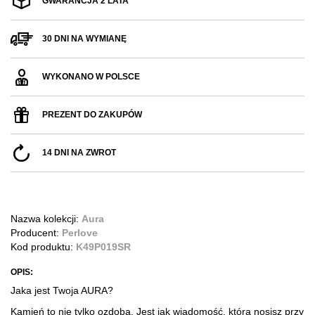
GWARANCJA 2 LATA
30 DNI NA WYMIANĘ
WYKONANO W POLSCE
PREZENT DO ZAKUPÓW
14 DNI NA ZWROT
Nazwa kolekcji:
Aura
Producent:
Perlove
Kod produktu:
K49P019SR
OPIS:
Jaka jest Twoja AURA?
Kamień to nie tylko ozdoba. Jest jak wiadomość, którą nosisz przy