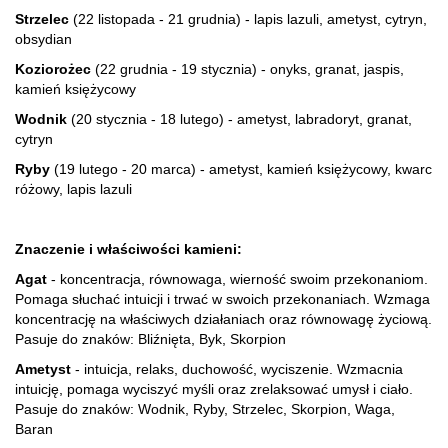
Strzelec
(22 listopada - 21 grudnia) - lapis lazuli, ametyst, cytryn,
obsydian
Koziorożec
(22 grudnia - 19 stycznia) - onyks, granat, jaspis,
kamień księżycowy
Wodnik
(20 stycznia - 18 lutego) - ametyst, labradoryt, granat,
cytryn
Ryby
(19 lutego - 20 marca) - ametyst, kamień księżycowy, kwarc
różowy, lapis lazuli
Znaczenie i właściwości kamieni:
Agat
- koncentracja, równowaga, wierność swoim przekonaniom.
Pomaga słuchać intuicji i trwać w swoich przekonaniach. Wzmaga
koncentrację na właściwych działaniach oraz równowagę życiową.
Pasuje do znaków: Bliźnięta, Byk, Skorpion
Ametyst
- intuicja, relaks, duchowość, wyciszenie. Wzmacnia
intuicję, pomaga wyciszyć myśli oraz zrelaksować umysł i ciało.
Pasuje do znaków: Wodnik, Ryby, Strzelec, Skorpion, Waga,
Baran