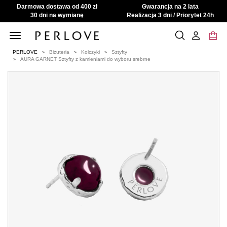
Darmowa dostawa od 400 zł
Gwarancja na 2 lata
30 dni na wymianę
Realizacja 3 dni / Priorytet 24h
Toggle
navigation
PERLOVE
Biżuteria
Kolczyki
Sztyfty
AURA GARNET Sztyfty z kamieniami do wyboru srebrne