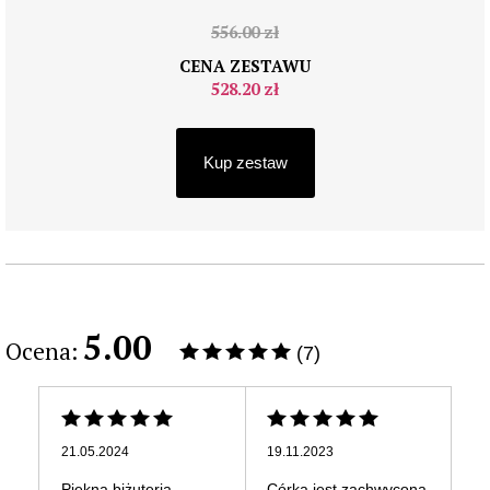
556.00 zł
CENA ZESTAWU
528.20 zł
Kup zestaw
5.00
Ocena:
(7)
21.05.2024
19.11.2023
04
Piękna biżuteria
Córka jest zachwycona
Su