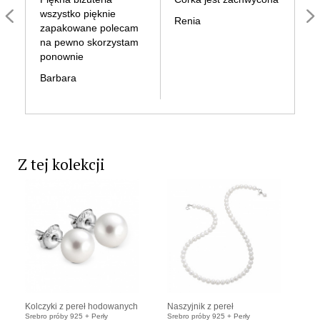
wszystko pięknie
Renia
He
zapakowane polecam
na pewno skorzystam
ponownie
Barbara
Z tej kolekcji
Kolczyki z pereł hodowanych
Naszyjnik z pereł
Srebro próby 925 + Perły
Srebro próby 925 + Perły
6 mm
hodowanych 8 mm