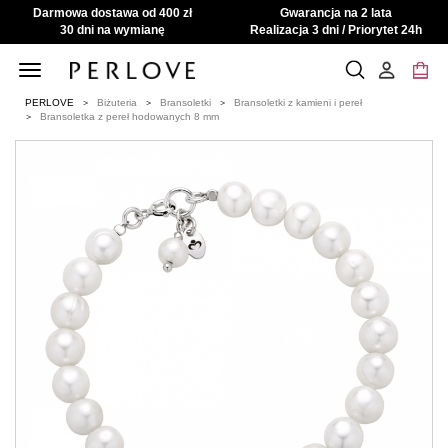
Darmowa dostawa od 400 zł
Gwarancja na 2 lata
30 dni na wymianę
Realizacja 3 dni / Priorytet 24h
Toggle
navigation
PERLOVE
Biżuteria
Bransoletki
Bransoletki z kamieni i pereł
Bransoletka z pereł hodowanych 8 mm