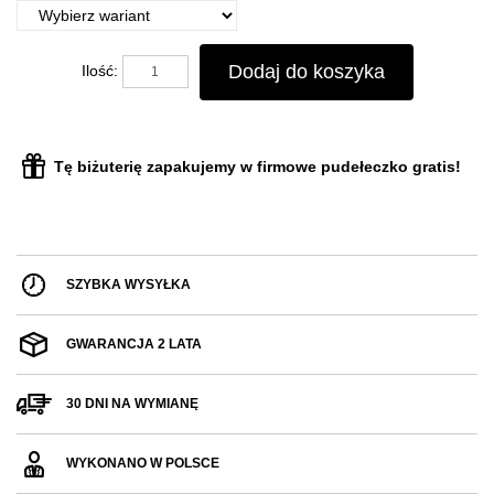
Dodaj do koszyka
Ilość:
Tę biżuterię zapakujemy w firmowe pudełeczko gratis!
SZYBKA WYSYŁKA
GWARANCJA 2 LATA
30 DNI NA WYMIANĘ
WYKONANO W POLSCE