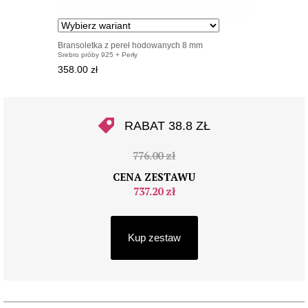
Bransoletka z pereł hodowanych 8 mm
Srebro próby 925 + Perły
358.00 zł
RABAT 38.8 ZŁ
776.00 zł
CENA ZESTAWU
737.20 zł
Kup zestaw