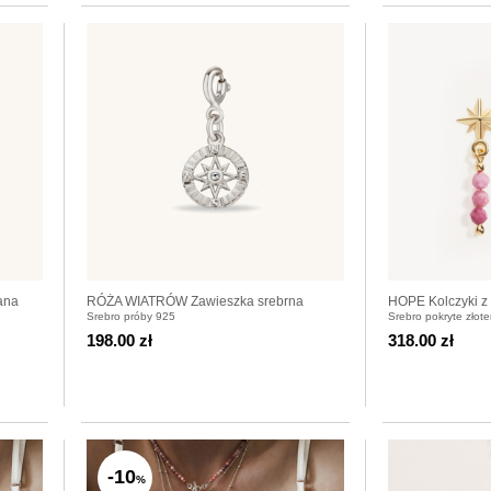
ana
RÓŻA WIATRÓW Zawieszka srebrna
HOPE Kolczyki z 
Srebro próby 925
Srebro pokryte złot
pozłacane
198.00 zł
318.00 zł
-10
%