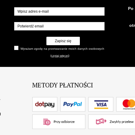
Po 
ot
Zapisz się
Wyrażam zgodę na przetwarzanie moich danych osobowych
(czytaj więcej)
METODY PŁATNOŚCI
?
I