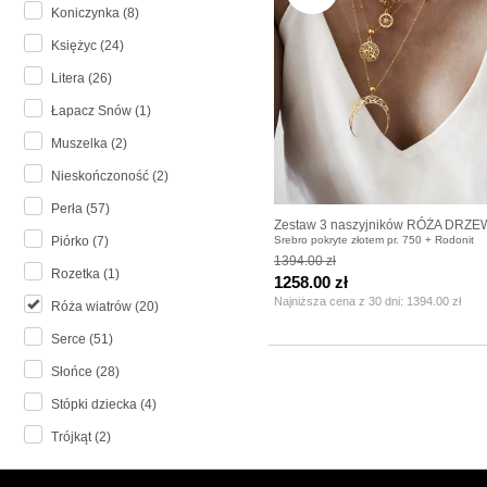
Koniczynka (8)
Księżyc (24)
Litera (26)
Łapacz Snów (1)
Muszelka (2)
Nieskończoność (2)
Perła (57)
Zestaw 3 naszyjników RÓŻA DRZ
Srebro pokryte złotem pr. 750 + Rodonit
Piórko (7)
WONDER
1394.00 zł
Rozetka (1)
1258.00 zł
Najniższa cena z 30 dni:
1394.00 zł
Róża wiatrów (20)
Serce (51)
Słońce (28)
Stópki dziecka (4)
Trójkąt (2)