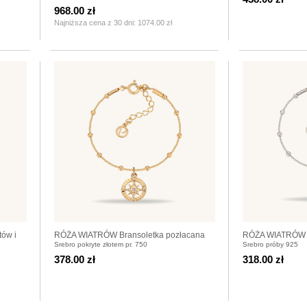
968.00 zł
Najniższa cena z 30 dni:
1074.00 zł
ów i
RÓŻA WIATRÓW Bransoletka pozłacana
RÓŻA WIATRÓW B
Srebro pokryte złotem pr. 750
Srebro próby 925
378.00 zł
318.00 zł