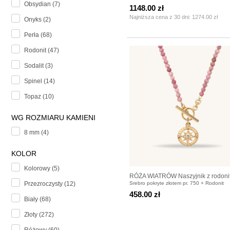
Obsydian (7)
1148.00 zł
Najniższa cena z 30 dni:
1274.00 zł
Onyks (2)
Perła (68)
Rodonit (47)
Sodalit (3)
Spinel (14)
Topaz (10)
WG ROZMIARU KAMIENI
8 mm (4)
KOLOR
Kolorowy (5)
RÓŻA WIATRÓW Naszyjnik z rodonit
Srebro pokryte złotem pr. 750 + Rodonit
Przezroczysty (12)
srebra pozłacanego
458.00 zł
Biały (68)
Złoty (272)