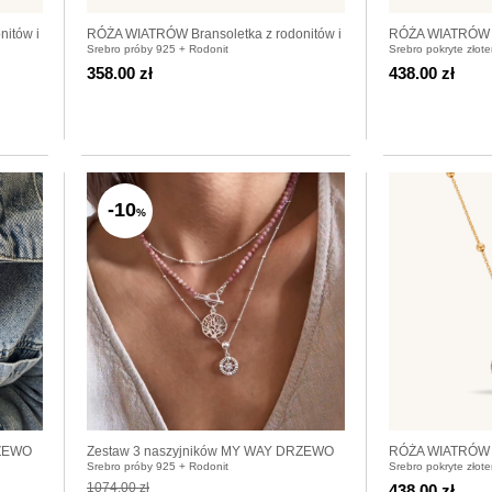
itów i
RÓŻA WIATRÓW Bransoletka z rodonitów i
RÓŻA WIATRÓW K
Srebro próby 925 + Rodonit
Srebro pokryte złote
srebra 925
358.00 zł
438.00 zł
-10
%
RZEWO
Zestaw 3 naszyjników MY WAY DRZEWO
RÓŻA WIATRÓW N
Srebro próby 925 + Rodonit
Srebro pokryte złote
RÓŻA
1074.00 zł
438.00 zł