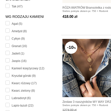
Tak (47)
RÓŻA WIATRÓW Bransoletka z rodon
Srebro pokryte złotem pr. 750 + Rodonit
srebra pozłacanego
418.00 zł
WG RODZAJU KAMIENI
Agat (5)
Ametyst (8)
Cytryn (9)
Granat (16)
-10
%
Jadeit (1)
Jaspis (16)
Kamień księżycowy (12)
Kryształ górski (9)
Kwarc różowy (17)
Kwarc zielony (8)
Labradoryt (6)
Zestaw 3 naszyjników MY WAY D
Srebro pokryte złotem pr. 750 + Rodonit
Lapis-lazuli (22)
RÓŻA
1274.00 zł