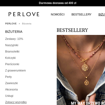
Darmowa dostawa od 400 zł
NOWOŚCI
BESTSELLERY
BIŻ
PERLOVE
Biżuteria
BESTSELLERY
BIŻUTERIA
Zestawy -10%
Naszyjniki
Bransoletki
Kolczyki
Pierścionki
Z grawerunkiem
Perły
Zawieszki
Akcesoria
Usługi
Zobacz wszystko