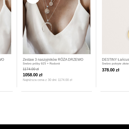
EWO
Zestaw 3 naszyjników RÓŻA DRZEWO
DESTINY Łańcusz
Srebro próby 925 + Rodonit
Srebro pokryte złote
WONDER
grawerem pozła
1174.00 zł
378.00 zł
1058.00 zł
Najniższa cena z 30 dni:
1174.00 zł