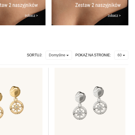
SORTUJ:
POKAŻ NA STRONIE:
Domyślne
60