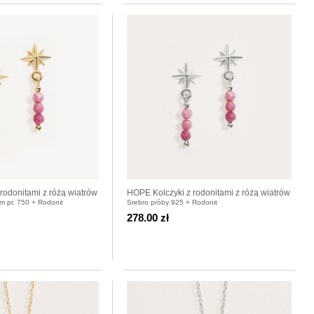
rodonitami z różą wiatrów
HOPE Kolczyki z rodonitami z różą wiatrów
em pr. 750 + Rodonit
Srebro próby 925 + Rodonit
srebrne
278.00 zł