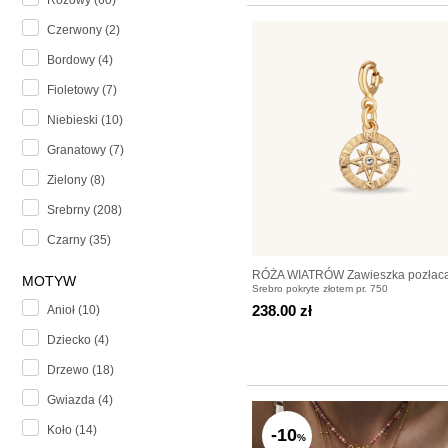
Różowy (60)
Czerwony (2)
Bordowy (4)
Fioletowy (7)
Niebieski (10)
Granatowy (7)
Zielony (8)
Srebrny (208)
Czarny (35)
RÓŻA WIATRÓW Zawieszka pozłac
MOTYW
Srebro pokryte złotem pr. 750
238.00 zł
Anioł (10)
Dziecko (4)
Drzewo (18)
Gwiazda (4)
Koło (14)
-10
%