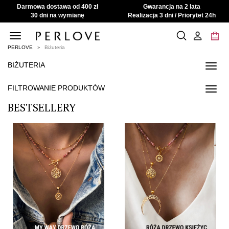
Darmowa dostawa od 400 zł
Gwarancja na 2 lata
30 dni na wymianę
Realizacja 3 dni / Priorytet 24h
Toggle
navigation
PERLOVE
Biżuteria
BIŻUTERIA
Toggl
navig
FILTROWANIE PRODUKTÓW
Toggl
navig
BESTSELLERY