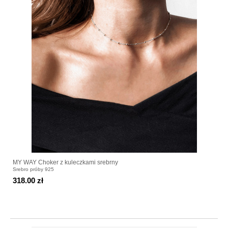
MY WAY Choker z kuleczkami srebrny
Srebro próby 925
318.00 zł