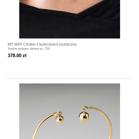
MY WAY Choker z kuleczkami pozłacany
Srebro pokryte złotem pr. 750
378.00 zł