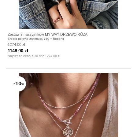
Zestaw 3 naszyjników MY WAY DRZEWO RÓŻA
Srebro pokryte złotem pr. 750 + Rodonit
1274.00 zł
1148.00 zł
Najniższa cena z 30 dni:
1274.00 zł
-10
%