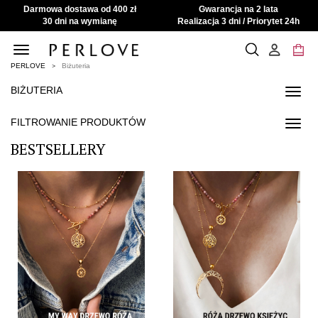
Darmowa dostawa od 400 zł
Gwarancja na 2 lata
30 dni na wymianę
Realizacja 3 dni / Priorytet 24h
Toggle
navigation
PERLOVE
Biżuteria
BIŻUTERIA
Toggl
navig
FILTROWANIE PRODUKTÓW
Toggl
navig
BESTSELLERY