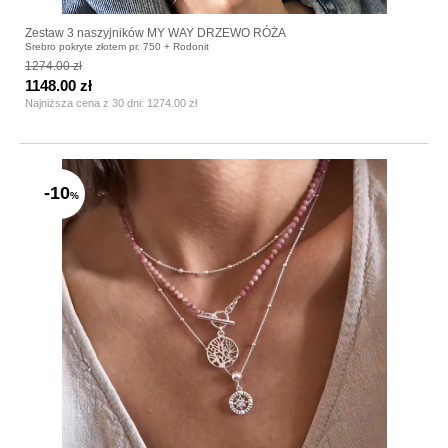
Zestaw 3 naszyjników MY WAY DRZEWO RÓŻA
Srebro pokryte złotem pr. 750 + Rodonit
1274.00 zł
1148.00 zł
Najniższa cena z 30 dni:
1274.00 zł
-10
%