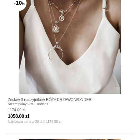
-10
%
Zestaw 3 naszyjników RÓŻA DRZEWO WONDER
Srebro próby 925 + Rodonit
1174.00 zł
1058.00 zł
Najniższa cena z 30 dni:
1174.00 zł