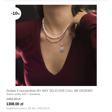
-10
%
Zestaw 4 naszyjników MY WAY SELFLOVE CALL ME DRZEWO
Srebro próby 925 + Kamienie
1452.00 zł
1308.00 zł
Najniższa cena z 30 dni:
1452.00 zł