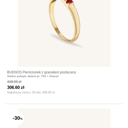
BUENOS Pierścionek z granatem pozłacany
Srebro pokryte złotem pr. 750 + Granat
438.00 zł
306.60 zł
Najniższa cena z 30 dni:
438.00 zł
-30
%