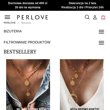
Darmowa dostawa od 400 zł
Gwarancja na 2 lata
30 dni na wymianę
Realizacja 3 dni / Priorytet 24h
Toggle
navigation
PERLOVE
Biżuteria
BIŻUTERIA
Toggl
navig
FILTROWANIE PRODUKTÓW
Toggl
navig
BESTSELLERY