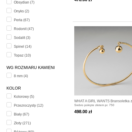
Obsydian (7)
Onyks (2)
Perła (67)
Rodonit (47)
Sodalit (3)
Spinel (14)
Topaz (10)
WG ROZMIARU KAMIENI
8 mm (4)
KOLOR
Kolorowy (5)
WHAT A GIRL WANTS Bransoletka 
Srebro pokryte złotem pr. 750
Przezroczysty (12)
kulkami pozłacanymi
498.00 zł
Biały (67)
Złoty (271)