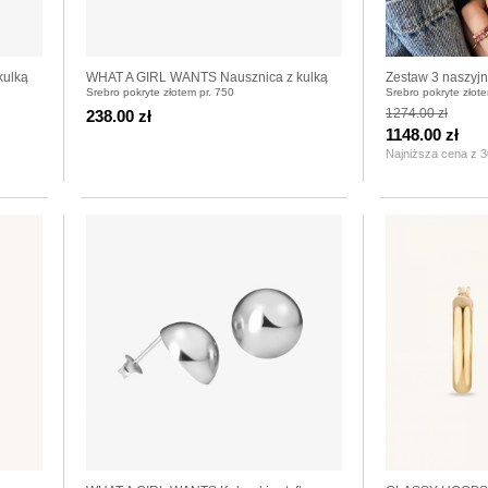
kulką
WHAT A GIRL WANTS Nausznica z kulką
Zestaw 3 naszy
Srebro pokryte złotem pr. 750
Srebro pokryte złot
pozłacana
RÓŻA
1274.00 zł
238.00 zł
1148.00 zł
Najniższa cena z 3