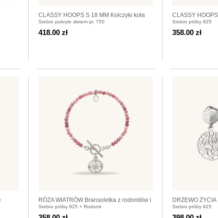
CLASSY HOOPS S 18 MM Kolczyki koła
CLASSY HOOPS S
Srebro pokryte złotem pr. 750
Srebro próby 925
pozłacane
srebrne
418.00 zł
358.00 zł
e
RÓŻA WIATRÓW Bransoletka z rodonitów i
DRZEWO ŻYCIA K
Srebro próby 925 + Rodonit
Srebro próby 925
srebra 925
358.00 zł
398.00 zł