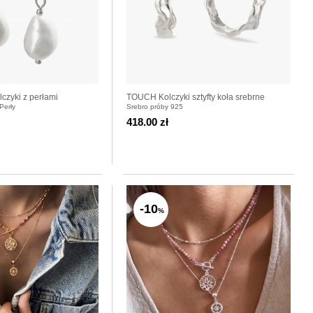
zyki z perłami
TOUCH Kolczyki sztyfty koła srebrne
Perły
Srebro próby 925
418.00 zł
-10
%