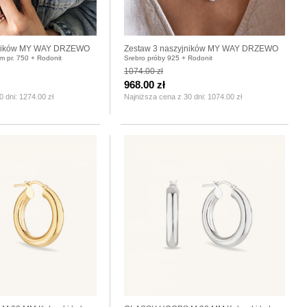
jników MY WAY DRZEWO
Zestaw 3 naszyjników MY WAY DRZEWO
em pr. 750 + Rodonit
Srebro próby 925 + Rodonit
RÓŻA
1074.00 zł
968.00 zł
0 dni:
1274.00 zł
Najniższa cena z 30 dni:
1074.00 zł