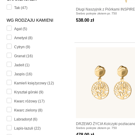
Tak (47)
Długi Naszyjnik z Piórkami INSPIRE
Srebro pokryte złotem pr. 750
538.00 zł
WG RODZAJU KAMIENI
Agat (5)
Ametyst (8)
Cytryn (9)
Granat (16)
Jadeit (1)
Jaspis (16)
Kamień księżycowy (12)
Kryształ górski (9)
Kwarc różowy (17)
Kwarc zielony (8)
Labradoryt (6)
DRZEWO ŻYCIA Kolczyki pozłacan
Srebro pokryte złotem pr. 750
Lapis-lazuli (22)
478.00 zł