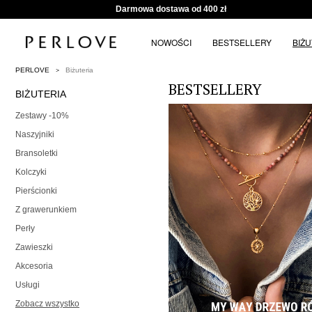
Darmowa dostawa od 400 zł
NOWOŚCI
BESTSELLERY
BIŻ
PERLOVE
Biżuteria
BESTSELLERY
BIŻUTERIA
Zestawy -10%
Naszyjniki
Bransoletki
Kolczyki
Pierścionki
Z grawerunkiem
Perły
Zawieszki
Akcesoria
Usługi
Zobacz wszystko