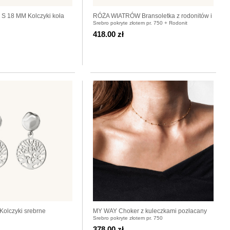
 18 MM Kolczyki koła
RÓŻA WIATRÓW Bransoletka z rodonitów i
Srebro pokryte złotem pr. 750 + Rodonit
srebra pozłacanego
418.00 zł
olczyki srebrne
MY WAY Choker z kuleczkami pozłacany
Srebro pokryte złotem pr. 750
378.00 zł