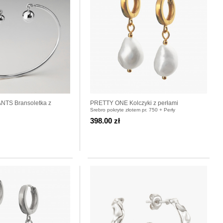
NTS Bransoletka z
PRETTY ONE Kolczyki z perłami
Srebro pokryte złotem pr. 750 + Perły
i
398.00 zł