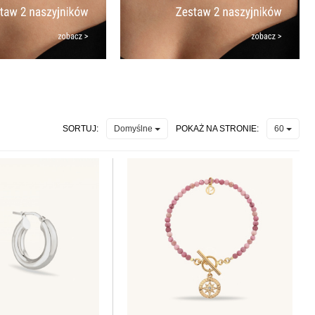
SORTUJ:
POKAŻ NA STRONIE:
Domyślne
60