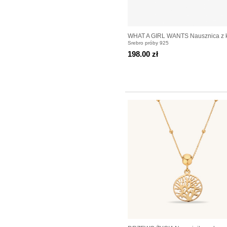
WHAT A GIRL WANTS Nausznica z 
Srebro próby 925
srebrną
198.00 zł