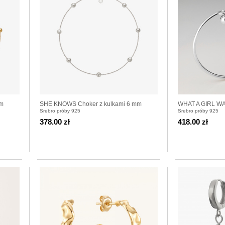
mm
SHE KNOWS Choker z kulkami 6 mm
WHAT A GIRL WA
Srebro próby 925
Srebro próby 925
srebrny
kulkami srebrnym
378.00 zł
418.00 zł