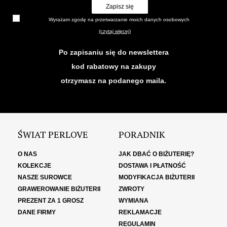
Zapisz się
Wyrażam zgodę na przetwarzanie moich danych osobowych
(czytaj więcej)
Po zapisaniu się do newslettera
kod rabatowy na zakupy
otrzymasz na podanego maila.
ŚWIAT PERLOVE
PORADNIK
O NAS
JAK DBAĆ O BIŻUTERIĘ?
KOLEKCJE
DOSTAWA I PŁATNOŚĆ
NASZE SUROWCE
MODYFIKACJA BIŻUTERII
GRAWEROWANIE BIŻUTERII
ZWROTY
PREZENT ZA 1 GROSZ
WYMIANA
DANE FIRMY
REKLAMACJE
REGULAMIN