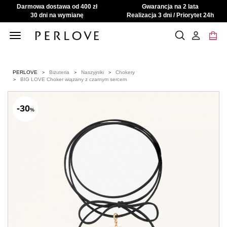
Darmowa dostawa od 400 zł
Gwarancja na 2 lata
30 dni na wymianę
Realizacja 3 dni / Priorytet 24h
Toggle
navigation
PERLOVE
Biżuteria
Naszyjniki
Chokery
BIG LOVE Choker wiązany z czarnym sercem
-30
%