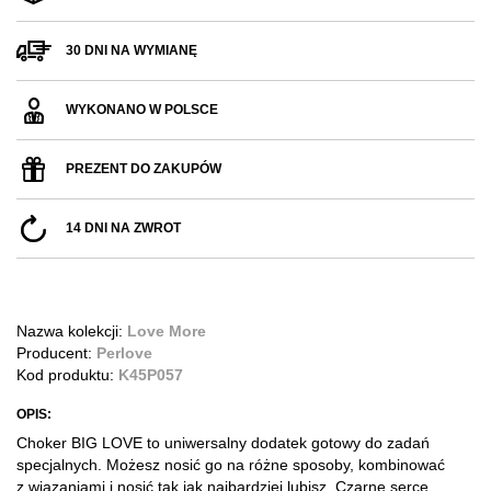
30 DNI NA WYMIANĘ
WYKONANO W POLSCE
PREZENT DO ZAKUPÓW
14 DNI NA ZWROT
Nazwa kolekcji:
Love More
Producent:
Perlove
Kod produktu:
K45P057
OPIS:
Choker BIG LOVE to uniwersalny dodatek gotowy do zadań
specjalnych. Możesz nosić go na różne sposoby, kombinować
z wiązaniami i nosić tak jak najbardziej lubisz.
Czarne serce