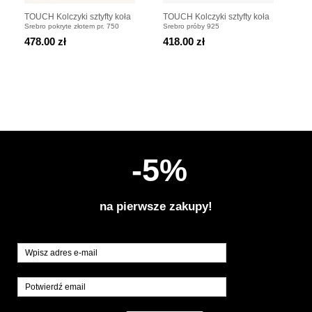
TOUCH Kolczyki sztyfty koła
TOUCH Kolczyki sztyfty koła
CL
Srebro pokryte złotem pr. 750
Srebro próby 925
Sre
pozłacane
srebrne
Ko
478.00 zł
418.00 zł
45
-5%
na pierwsze zakupy!