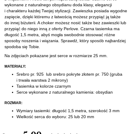
wykonane z naturalnego obsydianu doda klasy, elegancji
i charakteru każdej Twojej stylizacji. Zawieszka posiada wygodne
zapięcie, dzięki któremu z
łatwością
możesz przypiąć ją także
do innej biżuterii. A choker możesz nosić także bez zawieszki lub
przypiąć do niego inną z oferty Perlove.
Czarna tasiemka ma
długość 1,5 metra, abyś mogła swobodnie stosować różne
sposoby noszenia i wiązania. Sprawdź, który sposób najbardziej
spodoba się Tobie.
Na zdjęciach pokazane jest serce w rozmiarze 25 mm.
MATERIAŁY:
Srebro pr. 925 lub s
rebro pokryte złotem pr. 750
(gruba
i trwała warstwa 2 mikrony)
Tasiemka w kolorze czarnym
Serce wykonane z naturalnego kamienia: obsydian
ROZMIAR:
Wymiary tasiemki: długość 1,5 metra, szerokość 3 mm
Wielkość serca do wyboru: 25 lub 20 mm