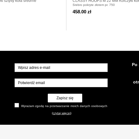
 sztyfty koła srebrne
CLASSY HOOPS M 22 MM Kolczyki ko
Srebro pokryte złotem pr. 750
pozłacane
458.00 zł
Po 
ot
Zapisz się
Wyrażam zgodę na przetwarzanie moich danych osobowych
(czytaj więcej)