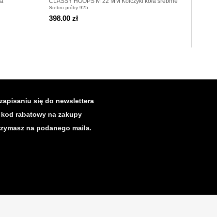
ła
CLASSY HOOPS M 22 MM Kolczyki koła srebrne
ALL O
Srebro próby 925
Srebro
pozła
298.0
398.00 zł
208.
Najniż
zapisaniu się do newslettera
kod rabatowy na zakupy
rzymasz na podanego maila.