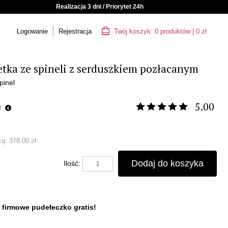
Realizacja 3 dni / Priorytet 24h
Logowanie
Rejestracja
Twój koszyk:
0
produktów
|
0
zł
tka ze spineli z serduszkiem pozłacanym
pinel
5.00
ł
ką:
378.00 zł
Dodaj do koszyka
Ilość:
 firmowe pudełeczko gratis!