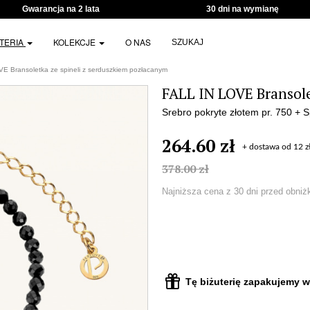
Gwarancja na 2 lata
30 dni na wymianę
UTERIA
KOLEKCJE
O NAS
SZUKAJ
E Bransoletka ze spineli z serduszkiem pozłacanym
FALL IN LOVE Bransole
Srebro pokryte złotem pr. 750 + S
264.60 zł
+ dostawa od 12 z
378.00 zł
Najniższa cena z 30 dni przed obniż
Tę biżuterię zapakujemy w