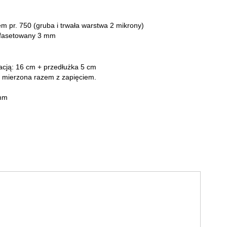
tem pr. 750
(gruba i trwała warstwa 2 mikrony)
l fasetowany 3 mm
lacją: 16 cm + przedłużka 5 cm
 mierzona razem z zapięciem.
 mm