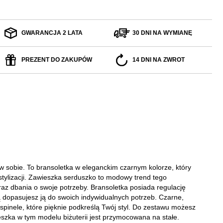
GWARANCJA 2 LATA
30 DNI NA WYMIANĘ
PREZENT DO ZAKUPÓW
14 DNI NA ZWROT
 w sobie. To bransoletka w eleganckim czarnym kolorze, który
stylizacji. Zawieszka serduszko to modowy trend tego
raz dbania o swoje potrzeby. Bransoletka posiada regulację
ą dopasujesz ją do swoich indywidualnych potrzeb. Czarne,
spinele, które pięknie podkreślą Twój styl. Do zestawu możesz
szka w tym modelu biżuterii jest przymocowana na stałe.