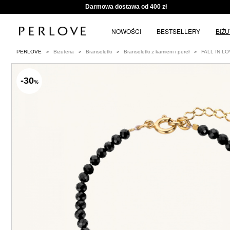
Darmowa dostawa od 400 zł
NOWOŚCI
BESTSELLERY
BIŻ
PERLOVE
Biżuteria
Bransoletki
Bransoletki z kamieni i pereł
FALL IN LOV
-30
%