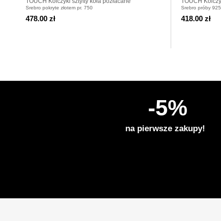
TOUCH Kolczyki sztyfty koła pozłacane
TOUCH Kolczyki
Srebro pokryte złotem pr. 750
Srebro próby 925
478.00 zł
418.00 zł
-5%
na pierwsze zakupy!