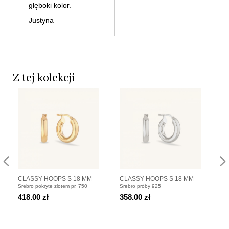
głęboki kolor.
Justyna
Z tej kolekcji
CLASSY HOOPS S 18 MM
CLASSY HOOPS S 18 MM
BL
Srebro pokryte złotem pr. 750
Srebro próby 925
Sre
Kolczyki koła pozłacane
Kolczyki koła srebrne
po
418.00 zł
358.00 zł
49