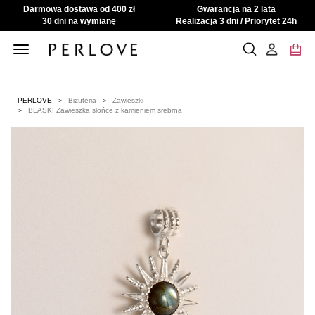
Darmowa dostawa od 400 zł
Gwarancja na 2 lata
30 dni na wymianę
Realizacja 3 dni / Priorytet 24h
Toggle
navigation
PERLOVE
Biżuteria
Zawieszki
BLASKI Zawieszka słońce z kamieniem srebrna