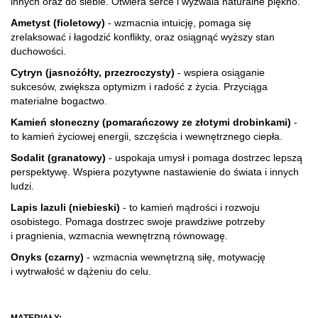
innych oraz do siebie. Otwiera serce i wyzwala naturalne piękno.
Ametyst (fioletowy)
- wzmacnia intuicję, pomaga się
zrelaksować i łagodzić konflikty, oraz osiągnąć wyższy stan
duchowości.
Cytryn (jasnożółty, przezroczysty)
- wspiera osiąganie
sukcesów, zwiększa optymizm i radość z życia. Przyciąga
materialne bogactwo.
Kamień słoneczny (pomarańczowy ze złotymi drobinkami)
-
to kamień życiowej energii, szczęścia i wewnętrznego ciepła.
Sodalit
(granatowy)
- uspokaja umysł i pomaga dostrzec lepszą
perspektywę. Wspiera pozytywne nastawienie do świata i innych
ludzi.
Lapis lazuli (niebieski)
- to kamień mądrości i rozwoju
osobistego. Pomaga dostrzec swoje prawdziwe potrzeby
i pragnienia, wzmacnia wewnętrzną równowagę.
Onyks (czarny)
- wzmacnia wewnętrzną siłę, motywację
i wytrwałość w dążeniu do celu.