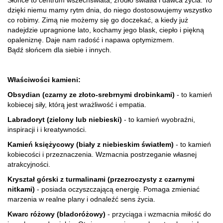
Słońce to centrum wszechświata, źródło światła i dawca życia. To
dzięki niemu mamy rytm dnia, do niego dostosowujemy wszystko
co robimy. Zimą nie możemy się go doczekać, a kiedy już
nadejdzie upragnione lato, kochamy jego blask, ciepło i piękną
opaleniznę. Daje nam radość i napawa optymizmem.
Bądź słońcem dla siebie i innych.​
Właściwości kamieni:
Obsydian (czarny ze złoto-srebrnymi drobinkami)
- to kamień
kobiecej siły, którą jest wrażliwość i empatia.
Labradoryt (zielony lub niebieski)
- to kamień wyobraźni,
inspiracji i i kreatywności.
Kamień księżycowy (biały z niebieskim światłem)
- to kamień
kobiecości i przeznaczenia. Wzmacnia postrzeganie własnej
atrakcyjności.
Kryształ górski z turmalinami (przezroczysty z czarnymi
nitkami)
- posiada oczyszczającą energię. Pomaga zmieniać
marzenia w realne plany i odnaleźć sens życia.
Kwarc różowy (bladoróżowy)
- przyciąga i wzmacnia miłość do