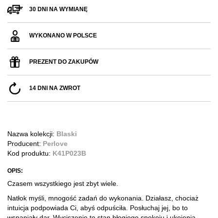
30 DNI NA WYMIANĘ
WYKONANO W POLSCE
PREZENT DO ZAKUPÓW
14 DNI NA ZWROT
Nazwa kolekcji:
Blaski
Producent:
Perlove
Kod produktu:
K41P023B
OPIS:
Czasem wszystkiego jest zbyt wiele.
Natłok myśli, mnogość zadań do wykonania. Działasz, chociaż
intuicja podpowiada Ci, abyś odpuściła. Posłuchaj jej, bo to
wspaniały dar. Wyciszenie to stan błogiego spokoju i ukojenia,