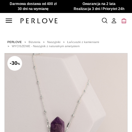
Darmowa dostawa od 400 zł
Gwarancja na 2 lata
30 dni na wymianę
Realizacja 3 dni / Priorytet 24h
Toggle
navigation
PERLOVE
Biżuteria
Naszyjniki
Łańcuszki z kamieniami
WYCISZENIE - Naszyjnik z naturalnym ametystem
-30
%