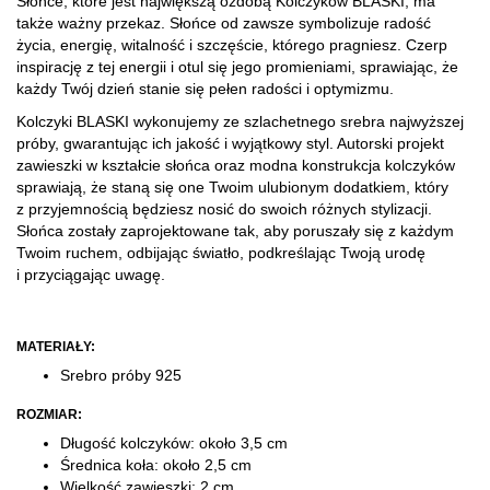
Słońce, które jest największą ozdobą Kolczyków BLASKI, ma
także ważny przekaz. Słońce od zawsze symbolizuje radość
życia, energię, witalność i szczęście, którego pragniesz. Czerp
inspirację z tej energii i otul się jego promieniami, sprawiając, że
każdy Twój dzień stanie się pełen radości i optymizmu.
Kolczyki BLASKI wykonujemy ze szlachetnego srebra najwyższej
próby, gwarantując ich jakość i wyjątkowy styl. Autorski projekt
zawieszki w kształcie słońca oraz modna konstrukcja kolczyków
sprawiają, że staną się one Twoim ulubionym dodatkiem, który
z przyjemnością będziesz nosić do swoich różnych stylizacji.
Słońca zostały zaprojektowane tak, aby poruszały się z każdym
Twoim ruchem, odbijając światło, podkreślając Twoją urodę
i przyciągając uwagę.
MATERIAŁY:
Srebro próby 925
ROZMIAR:
Długość kolczyków: około 3,5 cm
​Średnica koła: około 2,5 cm
Wielkość zawieszki: 2 cm