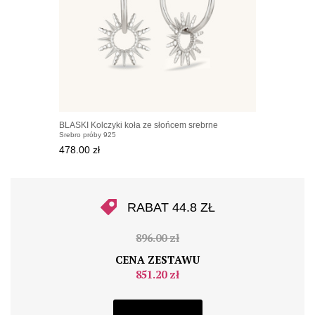
BLASKI Kolczyki koła ze słońcem srebrne
Srebro próby 925
478.00 zł
RABAT 44.8 ZŁ
896.00 zł
CENA ZESTAWU
851.20 zł