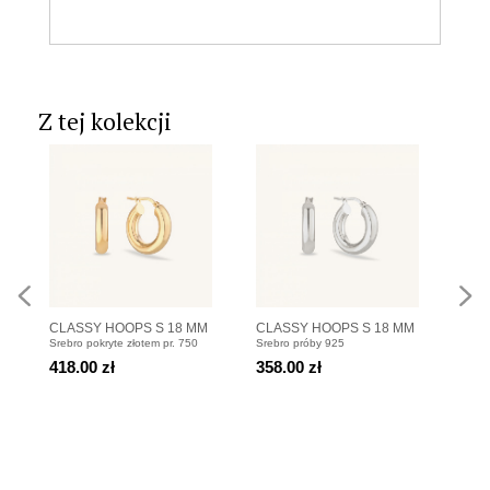
Z tej kolekcji
CLASSY HOOPS S 18 MM
CLASSY HOOPS S 18 MM
BLAS
Srebro pokryte złotem pr. 750
Srebro próby 925
Srebr
Kolczyki koła pozłacane
Kolczyki koła srebrne
słoń
418.00 zł
358.00 zł
498