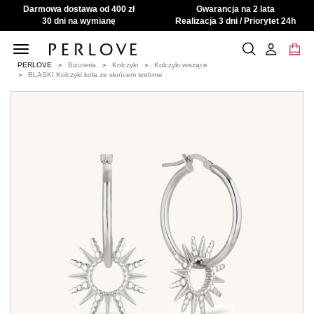
Darmowa dostawa od 400 zł
Gwarancja na 2 lata
30 dni na wymianę
Realizacja 3 dni / Priorytet 24h
Toggle
navigation
PERLOVE
Biżuteria
Kolczyki
Kolczyki wiszące
BLASKI Kolczyki koła ze słońcem srebrne