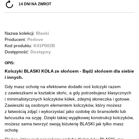
14 DNI NA ZWROT
Nazwa kolekcji:
Blaski
Producent:
Perlove
Kod produktu:
K41P002B
Dostępność:
Dostępny
OPIS:
Kolczyki BLASKI KOŁA ze słońcem - Bądź słońcem dla siebie
i innych.
Gdy masz ochotę na efektowne dodatki noś kolczyki razem
z zawieszkami w kształcie słońc, a gdy potrzebujesz klasycznych
i minimalistycznych kolczyków kółek, zdejmij słoneczka i gotowe.
Zawieszki są osobnym elementem kolczyków, który możesz
z łatwością zdjąć i wykorzystać jako ozdobę do bransoletki lub
łańcuszka na szyję. Dzięki takiej wyjątkowej konstrukcji kolczyków,
możesz sama tworzyć swoją biżuterię BLASKI jak tylko masz
ochotę.