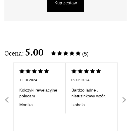
Kup zestaw
5.00
Ocena:
(5)
11.10.2024
09.06.2024
21.0
Kolczyki rewelacyjne
Bardzo ładne ,
Prz
polecam
nietuzinkowy wzór.
Dag
Monika
Izabela