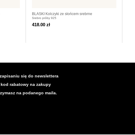
e
BLASKI Kolczyki ze słońcem srebrne
CLA
Srebro próby 925
Sreb
418.00 zł
498
zapisaniu się do newslettera
kod rabatowy na zakupy
rzymasz na podanego maila.