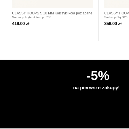
CLASSY HOOPS S 18 MM Kolczyki koła pozłacane
CLASSY HOOPS 
Srebro pokryte złotem pr. 750
Srebro próby 925
418.00 zł
358.00 zł
-5%
na pierwsze zakupy!