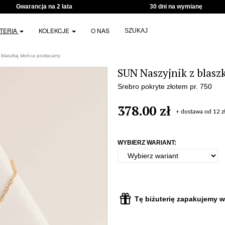
Gwarancja na 2 lata
30 dni na wymianę
UTERIA
KOLEKCJE
O NAS
SZUKAJ
 blaszką słońca pozłacany
SUN Naszyjnik z blasz
Srebro pokryte złotem pr. 750
378.00 zł
+ dostawa od 12 z
WYBIERZ WARIANT:
Tę biżuterię zapakujemy w