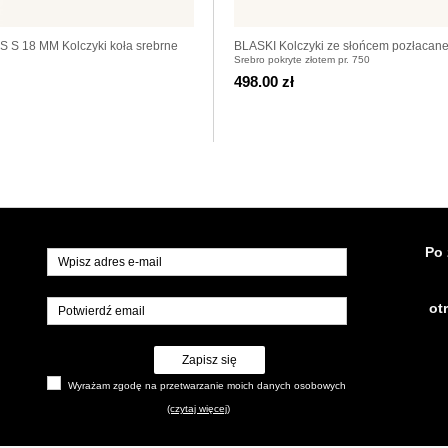
S 18 MM Kolczyki koła srebrne
BLASKI Kolczyki ze słońcem pozłacan
Srebro pokryte złotem pr. 750
498.00 zł
Po 
ot
Zapisz się
Wyrażam zgodę na przetwarzanie moich danych osobowych
(czytaj więcej)