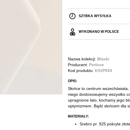
SZYBKA WYSYŁKA
WYKONANO W POLSCE
Nazwa kolekcji:
Blaski
Producent:
Perlove
Kod produktu:
K41P034
OPIS:
Słońce to centrum wszechświata, 
niego dostosowujemy wszystko co
upragnione lato, kochamy jego bl
optymizmem. Bądź słońcem dla sieb
MATERIAŁY:
Srebro pr. 925 pokryte zło