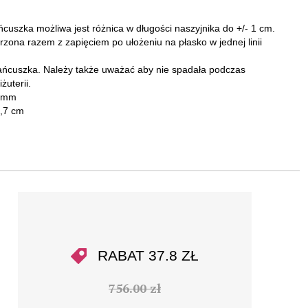
ńcuszka możliwa jest różnica w długości naszyjnika do +/- 1 cm.
rzona razem z zapięciem po ułożeniu na płasko w jednej linii
ańcuszka. Należy także uważać aby nie spadała podczas
żuterii.
1 mm
1,7 cm
RABAT 37.8 ZŁ
756.00 zł