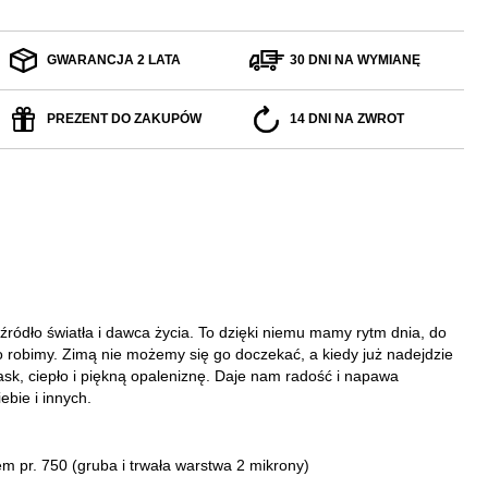
GWARANCJA 2 LATA
30 DNI NA WYMIANĘ
PREZENT DO ZAKUPÓW
14 DNI NA ZWROT
źródło światła i dawca życia. To dzięki niemu mamy rytm dnia, do
 robimy. Zimą nie możemy się go doczekać, a kiedy już nadejdzie
ask, ciepło i piękną opaleniznę. Daje nam radość i napawa
ie i innych.​
tem pr. 750
(gruba i trwała warstwa 2 mikrony)