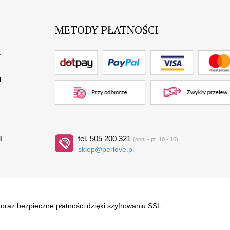
METODY PŁATNOŚCI
?
I
tel. 505 200 321
I
(pon. - pt. 10 - 16)
sklep@perlove.pl
raz bezpieczne płatności dzięki szyfrowaniu SSL