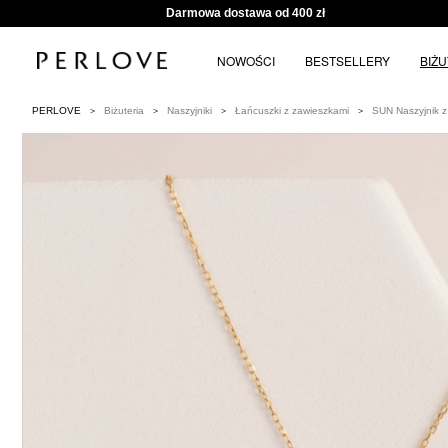
Darmowa dostawa od 400 zł
NOWOŚCI
BESTSELLERY
BIŻ
PERLOVE
Biżuteria
Naszyjniki
Łańcuszki z zawieszkami
SUN Naszyjnik z