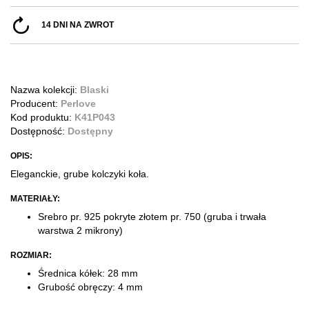
14 DNI NA ZWROT
Nazwa kolekcji:
Blaski
Producent:
Perlove
Kod produktu:
K41P043
Dostępność:
Dostępny
OPIS:
Eleganckie, grube kolczyki koła.
MATERIAŁY:
Srebro pr. 925 pokryte złotem pr. 750
(gruba i trwała
warstwa 2 mikrony)
ROZMIAR:
Średnica kółek: 28 mm
Grubość obręczy: 4 mm