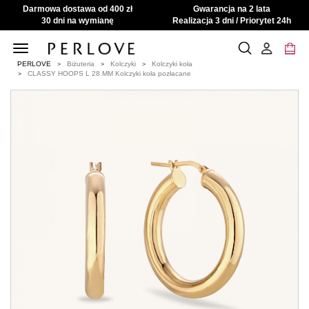
Darmowa dostawa od 400 zł
Gwarancja na 2 lata
30 dni na wymianę
Realizacja 3 dni / Priorytet 24h
Toggle
navigation
PERLOVE
Biżuteria
Kolczyki
Kolczyki koła
CLASSY HOOPS L 28 MM Kolczyki koła pozłacane