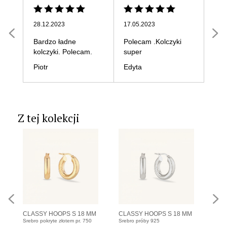
28.12.2023
17.05.2023
03.0
Bardzo ładne
Polecam .Kolczyki
Pięk
kolczyki. Polecam.
super
kla
Piotr
Edyta
KAR
Z tej kolekcji
CLASSY HOOPS S 18 MM
CLASSY HOOPS S 18 MM
BLAS
Srebro pokryte złotem pr. 750
Srebro próby 925
Srebr
Kolczyki koła pozłacane
Kolczyki koła srebrne
słoń