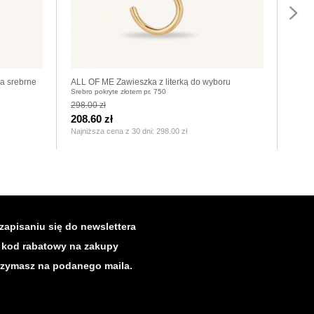
a srebrne
ALL OF ME Zawieszka z literką do wyboru
ALL O
Srebro pokryte złotem pr. 750
Srebro
pozłacaną
298.00 zł
258.0
208.60 zł
180.
Najniższa cena z 30 dni:
298.00 zł
Najniż
zapisaniu się do newslettera
kod rabatowy na zakupy
rzymasz na podanego maila.