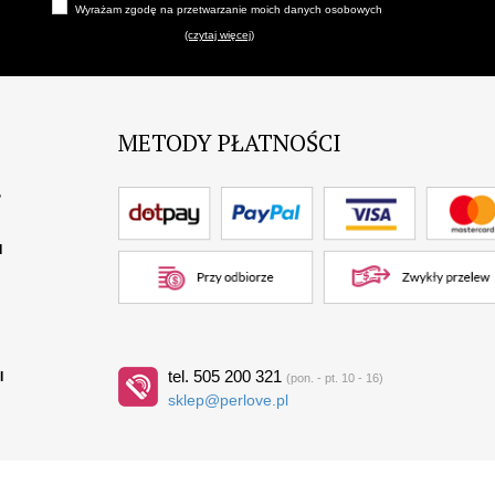
Wyrażam zgodę na przetwarzanie moich danych osobowych
(czytaj więcej)
METODY PŁATNOŚCI
?
I
tel. 505 200 321
I
(pon. - pt. 10 - 16)
sklep@perlove.pl