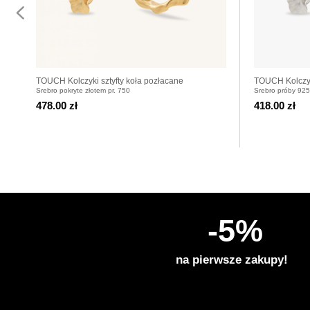
TOUCH Kolczyki sztyfty koła pozłacane
TOUCH Kolczyki
Srebro pokryte złotem pr. 750
Srebro próby 925
478.00 zł
418.00 zł
-5%
na pierwsze zakupy!