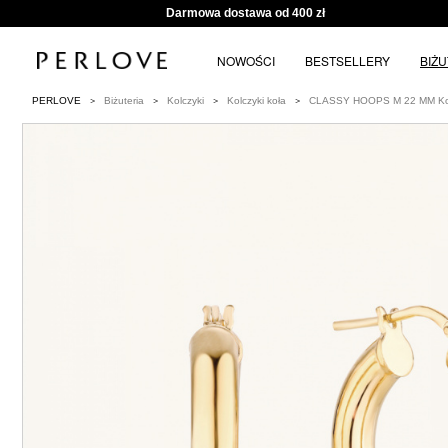
Darmowa dostawa od 400 zł
NOWOŚCI
BESTSELLERY
BIŻ
PERLOVE
Biżuteria
Kolczyki
Kolczyki koła
CLASSY HOOPS M 22 MM Kolc