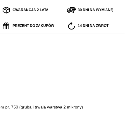
GWARANCJA 2 LATA
30 DNI NA WYMIANĘ
PREZENT DO ZAKUPÓW
14 DNI NA ZWROT
tem pr. 750
(gruba i trwała warstwa 2 mikrony)