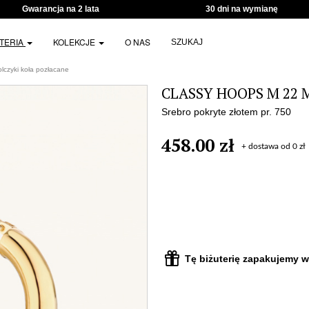
Gwarancja na 2 lata
30 dni na wymianę
UTERIA
KOLEKCJE
O NAS
SZUKAJ
zyki koła pozłacane
CLASSY HOOPS M 22 M
Srebro pokryte złotem pr. 750
458.00 zł
+ dostawa od 0 zł
Tę biżuterię zapakujemy w