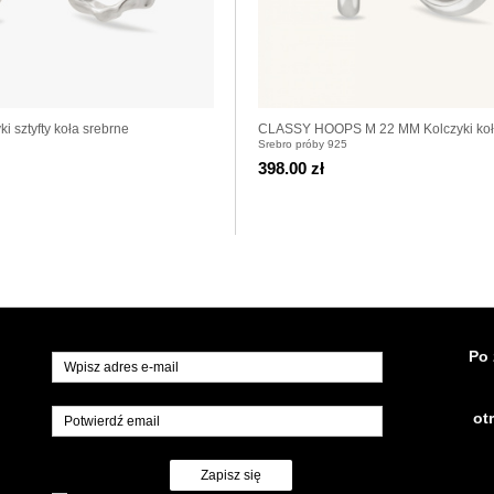
 sztyfty koła srebrne
CLASSY HOOPS M 22 MM Kolczyki koł
Srebro próby 925
398.00 zł
Po 
ot
Zapisz się