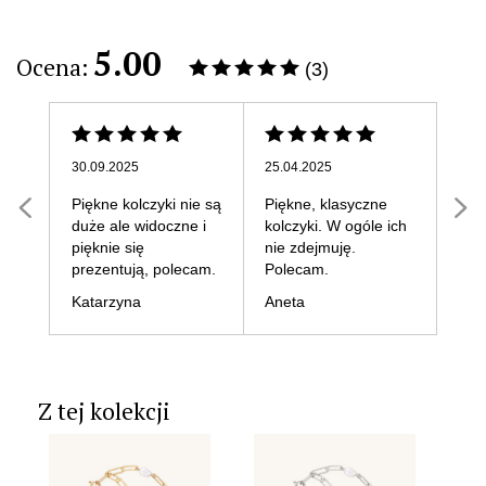
5.00
Ocena:
(3)
30.09.2025
25.04.2025
27.0
Piękne kolczyki nie są
Piękne, klasyczne
Moj
duże ale widoczne i
kolczyki. W ogóle ich
kolc
pięknie się
nie zdejmuję.
swej
prezentują, polecam.
Polecam.
Ale
Katarzyna
Aneta
Z tej kolekcji