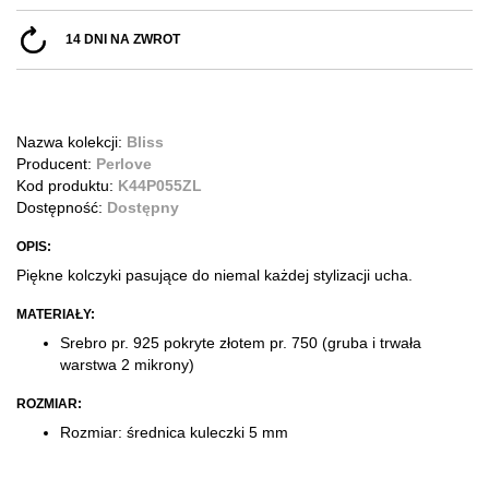
14 DNI NA ZWROT
Nazwa kolekcji:
Bliss
Producent:
Perlove
Kod produktu:
K44P055ZL
Dostępność:
Dostępny
OPIS:
Piękne kolczyki pasujące do niemal każdej stylizacji ucha.
MATERIAŁY:
Srebro pr. 925 pokryte złotem pr. 750
(gruba i trwała
warstwa 2 mikrony)
ROZMIAR:
Rozmiar: średnica kuleczki 5 mm