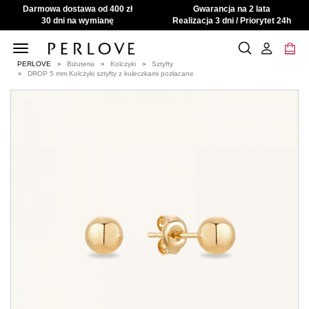
Darmowa dostawa od 400 zł
Gwarancja na 2 lata
30 dni na wymianę
Realizacja 3 dni / Priorytet 24h
Toggle
navigation
PERLOVE
Biżuteria
Kolczyki
Sztyfty
DROP 5 mm Kolczyki sztyfty z kuleczkami pozłacane