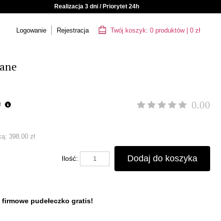
Realizacja 3 dni / Priorytet 24h
Logowanie
Rejestracja
Twój koszyk:
0
produktów
|
0
zł
cane
0.00
ł
ką:
398.00 zł
Dodaj do koszyka
Ilość:
 firmowe pudełeczko gratis!