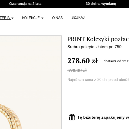
Gwarancja na 2 lata
30 dni na wymianę
UTERIA
KOLEKCJE
O NAS
SZUKAJ
PRINT Kolczyki pozła
Srebro pokryte złotem pr. 750
278.60 zł
+ dostawa od 12 z
398.00 zł
Najniższa cena z 30 dni przed obniż
Tę biżuterię zapakujemy w