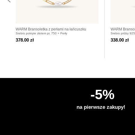
WARM Bransoletka z perłami na łańcuszku
WARM Bransole
Srebro pokryte złotem pr. 750 + Perły
Srebro próby 925
pozłacanym
srebrnym
378.00 zł
338.00 zł
-5%
na pierwsze zakupy!