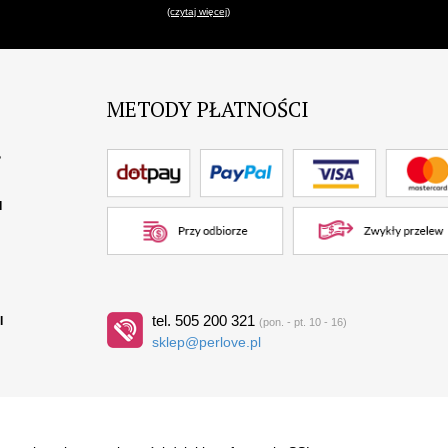
(czytaj więcej)
METODY PŁATNOŚCI
?
I
tel. 505 200 321
I
(pon. - pt. 10 - 16)
sklep@perlove.pl