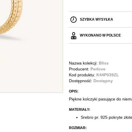
SZYBKA WYSYŁKA
WYKONANO W POLSCE
Nazwa kolekcji:
Bliss
Producent:
Perlove
Kod produktu:
K44P039ZL
Dostępność:
Dostępny
OPIS:
Piękne kolczyki pasujące do niemal
MATERIAŁY:
Srebro pr. 925 pokryte zło
ROZMIAR: