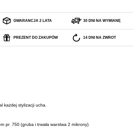
GWARANCJA 2 LATA
30 DNI NA WYMIANĘ
PREZENT DO ZAKUPÓW
14 DNI NA ZWROT
 każdej stylizacji ucha.
tem pr. 750
(gruba i trwała warstwa 2 mikrony)