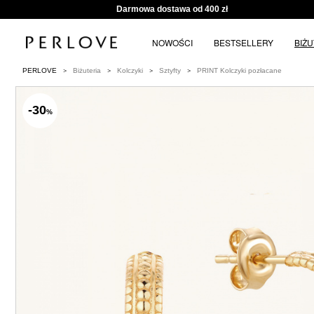
Darmowa dostawa od 400 zł
NOWOŚCI
BESTSELLERY
BIŻ
PERLOVE
Biżuteria
Kolczyki
Sztyfty
PRINT Kolczyki pozłacane
-30
%