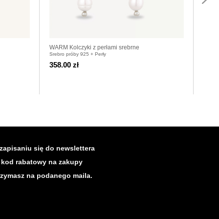
WARM Kolczyki z perłami srebrne
MOTIF
Srebro próby 925 + Perły
Srebro
358.00 zł
358.
zapisaniu się do newslettera
kod rabatowy na zakupy
rzymasz na podanego maila.