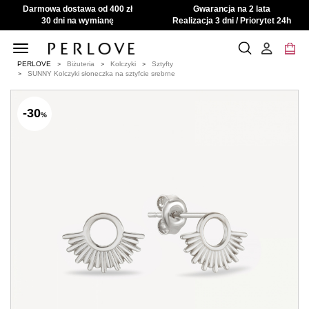
Darmowa dostawa od 400 zł
Gwarancja na 2 lata
30 dni na wymianę
Realizacja 3 dni / Priorytet 24h
Toggle
navigation
PERLOVE
Biżuteria
Kolczyki
Sztyfty
SUNNY Kolczyki słoneczka na sztyfcie srebrne
-30
%