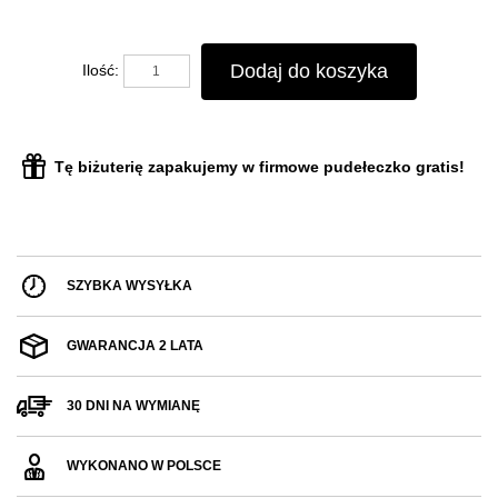
Dodaj do koszyka
Ilość:
Tę biżuterię zapakujemy w firmowe pudełeczko gratis!
SZYBKA WYSYŁKA
GWARANCJA 2 LATA
30 DNI NA WYMIANĘ
WYKONANO W POLSCE