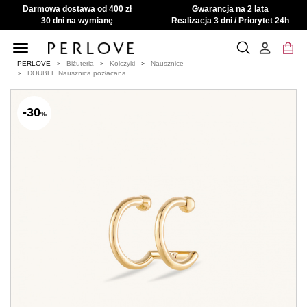
Darmowa dostawa od 400 zł
Gwarancja na 2 lata
30 dni na wymianę
Realizacja 3 dni / Priorytet 24h
Toggle
navigation
PERLOVE
Biżuteria
Kolczyki
Nausznice
DOUBLE Nausznica pozłacana
-30
%