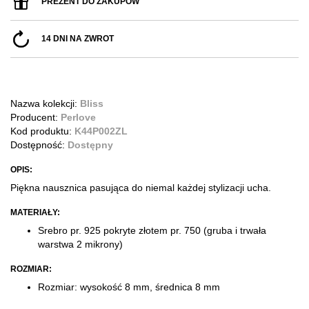
PREZENT DO ZAKUPÓW
14 DNI NA ZWROT
Nazwa kolekcji:
Bliss
Producent:
Perlove
Kod produktu:
K44P002ZL
Dostępność:
Dostępny
OPIS:
Piękna nausznica pasująca do niemal każdej stylizacji ucha.
MATERIAŁY:
Srebro pr. 925 pokryte złotem pr. 750
(gruba i trwała
warstwa 2 mikrony)
ROZMIAR:
Rozmiar: wysokość 8 mm, średnica 8 mm