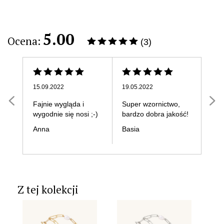
5.00
Ocena:
(3)
15.09.2022
19.05.2022
30.0
Fajnie wygląda i
Super wzornictwo,
Ten
wygodnie się nosi ;-)
bardzo dobra jakość!
rob
inny
Anna
Basia
Mon
Z tej kolekcji