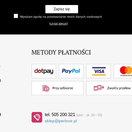
Zapisz się
Wyrażam zgodę na przetwarzanie moich danych osobowych
(czytaj więcej)
METODY PŁATNOŚCI
?
I
tel. 505 200 321
I
(pon. - pt. 10 - 16)
sklep@perlove.pl