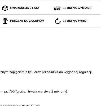
GWARANCJA 2 LATA
30 DNI NA WYMIANĘ
PREZENT DO ZAKUPÓW
14 DNI NA ZWROT
znym zapięciem z tyłu oraz przedłużka do wygodnej regulacji
tem pr. 750
(gruba i trwała warstwa 2 mikrony)