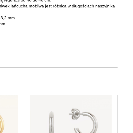
ą regulacji od 40 do 46 cm.
iwek łańcucha możliwa jest różnica w długościach naszyjnika
: 3,2 mm
ram