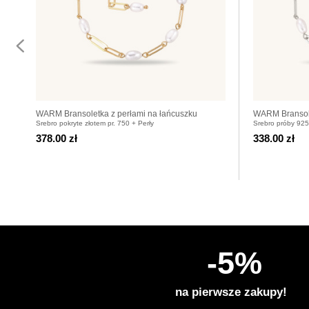
WARM Bransoletka z perłami na łańcuszku
WARM Bransole
Srebro pokryte złotem pr. 750 + Perły
Srebro próby 925
pozłacanym
srebrnym
378.00 zł
338.00 zł
-5%
na pierwsze zakupy!