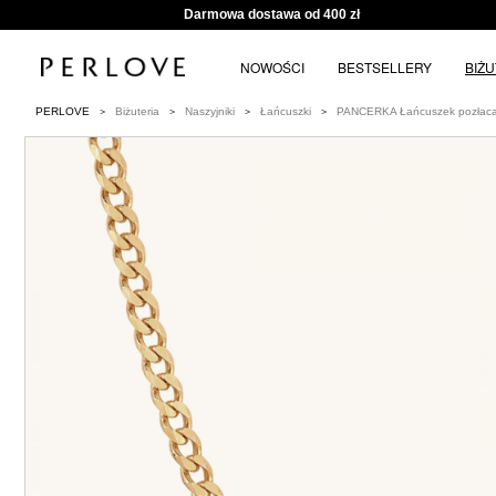
Darmowa dostawa od 400 zł
NOWOŚCI
BESTSELLERY
BIŻ
PERLOVE
Biżuteria
Naszyjniki
Łańcuszki
PANCERKA Łańcuszek pozłac