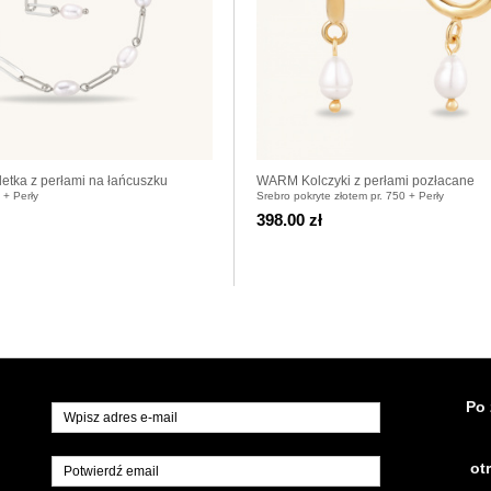
tka z perłami na łańcuszku
WARM Kolczyki z perłami pozłacane
 + Perły
Srebro pokryte złotem pr. 750 + Perły
398.00 zł
Po 
ot