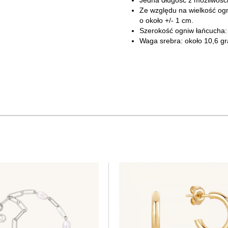
Jedna długość z możliwości
Ze względu na wielkość ogn
o około +/- 1 cm.
Szerokość ogniw łańcucha
Waga srebra: około 10,6 g