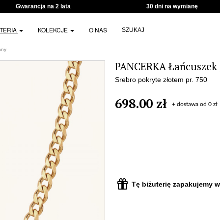
Gwarancja na 2 lata
30 dni na wymianę
UTERIA
KOLEKCJE
O NAS
SZUKAJ
any
PANCERKA Łańcuszek 
Srebro pokryte złotem pr. 750
698.00 zł
+ dostawa od 0 zł
Tę biżuterię zapakujemy w