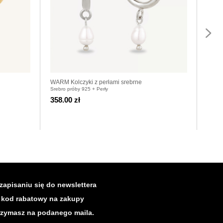
WARM Kolczyki z perłami srebrne
MOTIF
Srebro próby 925 + Perły
Srebro
358.00 zł
358.
zapisaniu się do newslettera
kod rabatowy na zakupy
rzymasz na podanego maila.