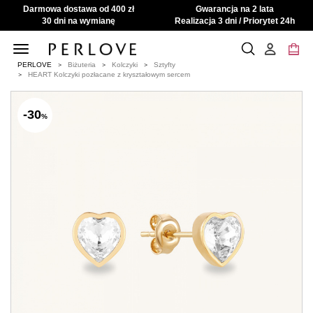
Darmowa dostawa od 400 zł
Gwarancja na 2 lata
30 dni na wymianę
Realizacja 3 dni / Priorytet 24h
Toggle
navigation
PERLOVE
Biżuteria
Kolczyki
Sztyfty
HEART Kolczyki pozłacane z kryształowym sercem
-30
%