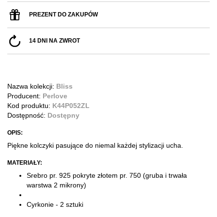
PREZENT DO ZAKUPÓW
14 DNI NA ZWROT
Nazwa kolekcji:
Bliss
Producent:
Perlove
Kod produktu:
K44P052ZL
Dostępność:
Dostępny
OPIS:
Piękne kolczyki pasujące do niemal każdej stylizacji ucha.
MATERIAŁY:
Srebro pr. 925 pokryte złotem pr. 750
(gruba i trwała
warstwa 2 mikrony)
Cyrkonie - 2 sztuki