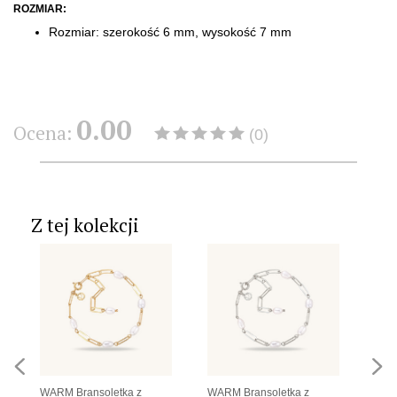
ROZMIAR:
Rozmiar: szerokość 6 mm, wysokość 7 mm
0.00
Ocena:
(0)
Z tej kolekcji
WARM Bransoletka z
WARM Bransoletka z
WARM