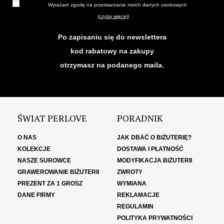
Wyrażam zgodę na przetwarzanie moich danych osobowych
(czytaj więcej)
Po zapisaniu się do newslettera
kod rabatowy na zakupy
otrzymasz na podanego maila.
ŚWIAT PERLOVE
PORADNIK
O NAS
JAK DBAĆ O BIŻUTERIĘ?
KOLEKCJE
DOSTAWA I PŁATNOŚĆ
NASZE SUROWCE
MODYFIKACJA BIŻUTERII
GRAWEROWANIE BIŻUTERII
ZWROTY
PREZENT ZA 1 GROSZ
WYMIANA
DANE FIRMY
REKLAMACJE
REGULAMIN
POLITYKA PRYWATNOŚCI