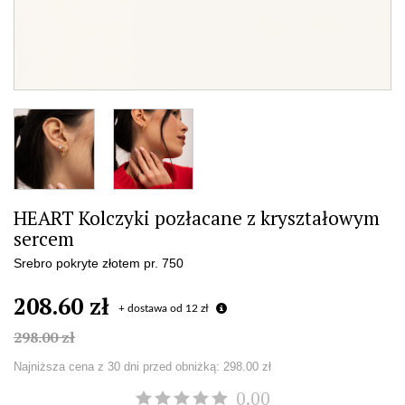
HEART Kolczyki pozłacane z kryształowym
sercem
Srebro pokryte złotem pr. 750
208.60 zł
+ dostawa od 12 zł
298.00 zł
Najniższa cena z 30 dni przed obniżką:
298.00 zł
0.00