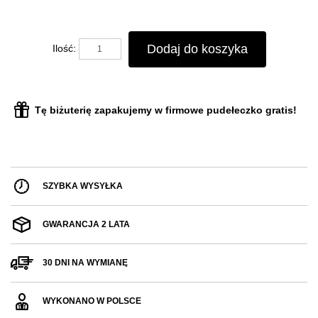
Dodaj do koszyka
Ilość:
Tę biżuterię zapakujemy w firmowe pudełeczko gratis!
SZYBKA WYSYŁKA
GWARANCJA 2 LATA
30 DNI NA WYMIANĘ
WYKONANO W POLSCE