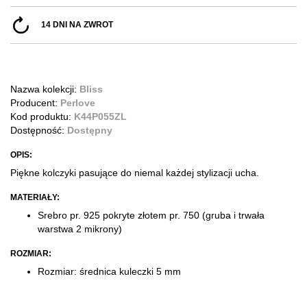
14 DNI NA ZWROT
Nazwa kolekcji:
Bliss
Producent:
Perlove
Kod produktu:
K44P055ZL
Dostępność:
Dostępny
OPIS:
Piękne kolczyki pasujące do niemal każdej stylizacji ucha.
MATERIAŁY:
Srebro pr. 925 pokryte złotem pr. 750
(gruba i trwała
warstwa 2 mikrony)
ROZMIAR:
Rozmiar: średnica kuleczki 5 mm