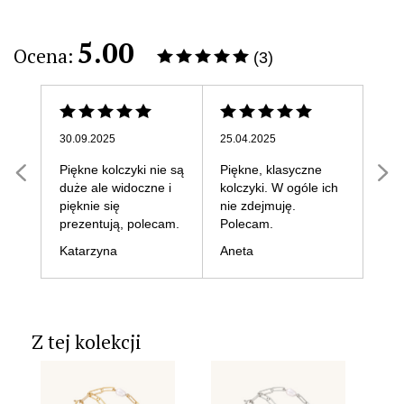
5.00
Ocena:
(3)
30.09.2025
25.04.2025
27.0
Piękne kolczyki nie są
Piękne, klasyczne
Moj
duże ale widoczne i
kolczyki. W ogóle ich
kolc
pięknie się
nie zdejmuję.
swej
prezentują, polecam.
Polecam.
Ale
Katarzyna
Aneta
Z tej kolekcji