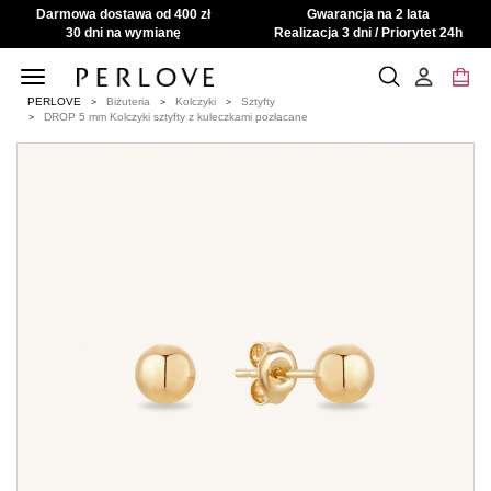
Darmowa dostawa od 400 zł
Gwarancja na 2 lata
30 dni na wymianę
Realizacja 3 dni / Priorytet 24h
Toggle
navigation
PERLOVE
Biżuteria
Kolczyki
Sztyfty
DROP 5 mm Kolczyki sztyfty z kuleczkami pozłacane