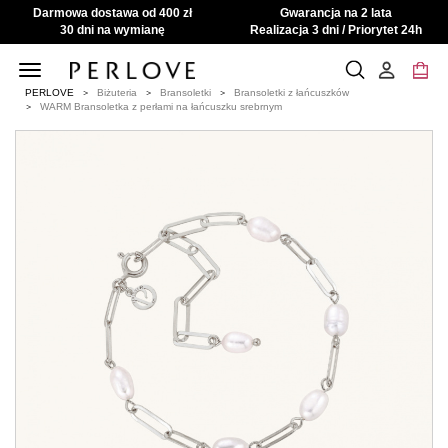
Darmowa dostawa od 400 zł
Gwarancja na 2 lata
30 dni na wymianę
Realizacja 3 dni / Priorytet 24h
Toggle
navigation
PERLOVE
Biżuteria
Bransoletki
Bransoletki z łańcuszków
WARM Bransoletka z perłami na łańcuszku srebrnym