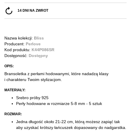
14 DNI NA ZWROT
Nazwa kolekcji:
Bliss
Producent:
Perlove
Kod produktu:
K44P086SR
Dostępność:
Dostępny
OPIS:
Bransoletka z perłami hodowanymi, które nadadzą klasy
i charakteru Twoim stylizacjom.
MATERIAŁY:
Srebro próby 925
Perły hodowane w rozmiarze 5-8 mm - 5 sztuk
ROZMIAR:
Jedna długość około 21-22 cm, którą możesz zapiąć tak
aby uzyskać krótszy łańcuszek dopasowany do nadgarstka.