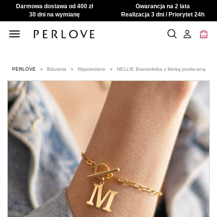
Darmowa dostawa od 400 zł
Gwarancja na 2 lata
30 dni na wymianę
Realizacja 3 dni / Priorytet 24h
Toggle
navigation
PERLOVE
Biżuteria
Wyprzedane
NELLIE Bransoletka z literką pozłacaną