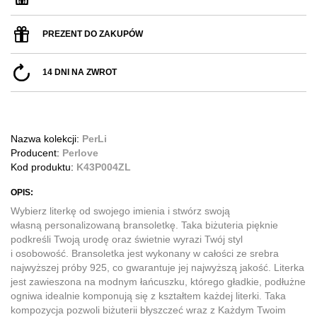
PREZENT DO ZAKUPÓW
14 DNI NA ZWROT
Nazwa kolekcji:
PerLi
Producent:
Perlove
Kod produktu:
K43P004ZL
OPIS:
Wybierz literkę od swojego imienia i stwórz swoją
własną personalizowaną bransoletkę. Taka biżuteria pięknie
podkreśli Twoją urodę oraz świetnie wyrazi Twój styl
i osobowość. Bransoletka jest wykonany w całości ze srebra
najwyższej próby 925, co gwarantuje jej najwyższą jakość. Literka
jest zawieszona na modnym łańcuszku, którego gładkie, podłużne
ogniwa idealnie komponują się z kształtem każdej literki. Taka
kompozycja pozwoli biżuterii błyszczeć wraz z Każdym Twoim