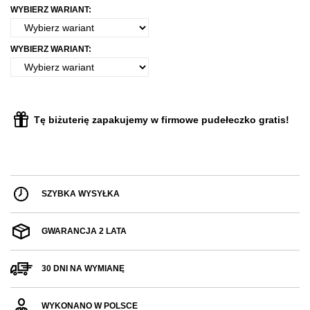
WYBIERZ WARIANT:
WYBIERZ WARIANT:
Tę biżuterię zapakujemy w firmowe pudełeczko gratis!
SZYBKA WYSYŁKA
GWARANCJA 2 LATA
30 DNI NA WYMIANĘ
WYKONANO W POLSCE