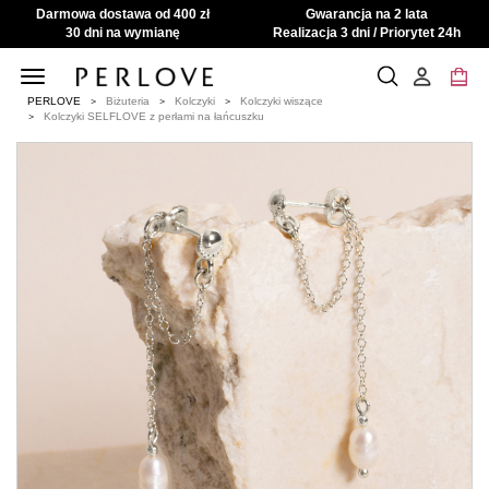
Darmowa dostawa od 400 zł
Gwarancja na 2 lata
30 dni na wymianę
Realizacja 3 dni / Priorytet 24h
Toggle
navigation
PERLOVE
Biżuteria
Kolczyki
Kolczyki wiszące
Kolczyki SELFLOVE z perłami na łańcuszku