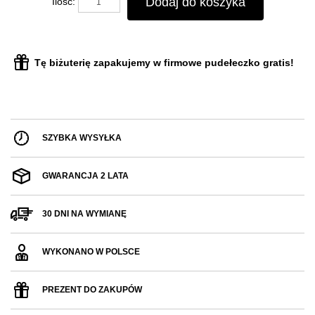
Dodaj do koszyka
Ilość:
Tę biżuterię zapakujemy w firmowe pudełeczko gratis!
SZYBKA WYSYŁKA
GWARANCJA 2 LATA
30 DNI NA WYMIANĘ
WYKONANO W POLSCE
PREZENT DO ZAKUPÓW