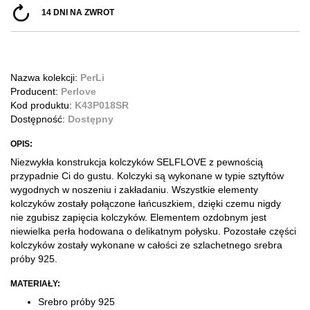
14 DNI NA ZWROT
Nazwa kolekcji:
PerLi
Producent:
Perlove
Kod produktu:
K43P018SR
Dostępność:
Dostępny
OPIS:
Niezwykła konstrukcja kolczyków SELFLOVE z pewnością
przypadnie Ci do gustu. Kolczyki są wykonane w typie sztyftów
wygodnych w noszeniu i zakładaniu. Wszystkie elementy
kolczyków zostały połączone łańcuszkiem, dzięki czemu nigdy
nie zgubisz zapięcia kolczyków. Elementem ozdobnym jest
niewielka perła hodowana o delikatnym połysku. Pozostałe części
kolczyków zostały wykonane w całości ze szlachetnego srebra
próby 925.
MATERIAŁY:
Srebro próby 925