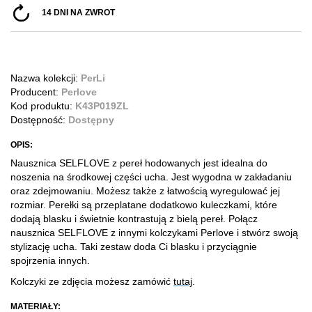
14 DNI NA ZWROT
Nazwa kolekcji:
PerLi
Producent:
Perlove
Kod produktu:
K43P019ZL
Dostępność:
Dostępny
OPIS:
Nausznica SELFLOVE z pereł hodowanych jest idealna do
noszenia na środkowej części ucha. Jest wygodna w zakładaniu
oraz zdejmowaniu. Możesz także z łatwością wyregulować jej
rozmiar. Perełki są przeplatane dodatkowo kuleczkami, które
dodają blasku i świetnie kontrastują z bielą pereł. Połącz
nausznica SELFLOVE z innymi kolczykami Perlove i stwórz swoją
stylizację ucha. Taki zestaw doda Ci blasku i przyciągnie
spojrzenia innych.
Kolczyki ze zdjęcia możesz zamówić
tutaj
.
MATERIAŁY: