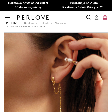
Darmowa dostawa od 400 zł
Gwarancja na 2 lata
30 dni na wymianę
Realizacja 3 dni / Priorytet 24h
Toggle
navigation
PERLOVE
Biżuteria
Kolczyki
Nausznice
Nausznica SELFLOVE z pereł