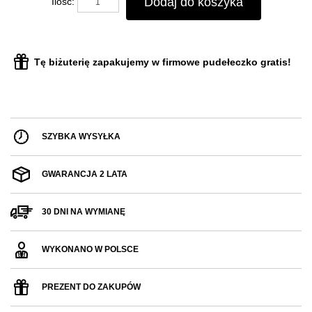
Dodaj do koszyka
Ilość:
Tę biżuterię zapakujemy w firmowe pudełeczko gratis!
SZYBKA WYSYŁKA
GWARANCJA 2 LATA
30 DNI NA WYMIANĘ
WYKONANO W POLSCE
PREZENT DO ZAKUPÓW