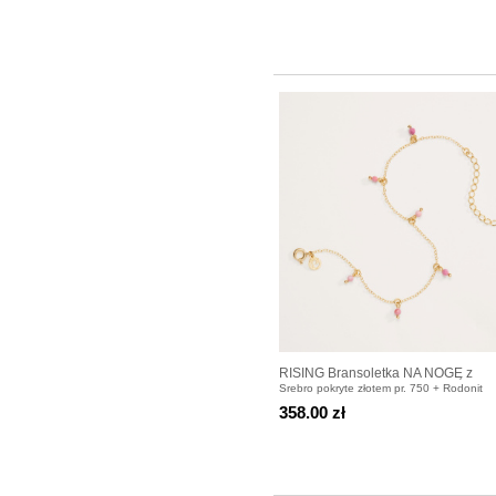
RISING Bransoletka NA NOGĘ z
Srebro pokryte złotem pr. 750 + Rodonit
rodonitami pozłacana
358.00 zł