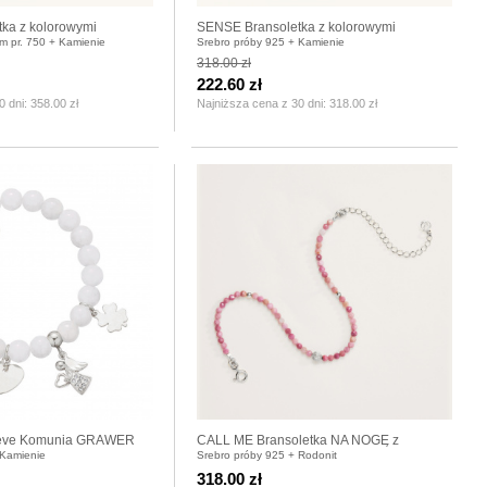
ka z kolorowymi
SENSE Bransoletka z kolorowymi
em pr. 750 + Kamienie
Srebro próby 925 + Kamienie
ańcuszku pozłacanym
kamieniami na łańcuszku srebrnym
318.00 zł
222.60 zł
0 dni:
358.00 zł
Najniższa cena z 30 dni:
318.00 zł
lieve Komunia GRAWER
CALL ME Bransoletka NA NOGĘ z
 Kamienie
Srebro próby 925 + Rodonit
rodonitów z kuleczką srebrną
318.00 zł