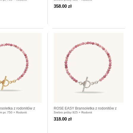
ego
srebra 925
358.00 zł
oletka z rodonitów z
ROSE EASY Bransoletka z rodonitów z
em pr. 750 + Rodonit
Srebro próby 925 + Rodonit
canym
zapięciem srebrnym
318.00 zł