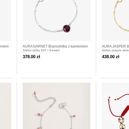
eniem
AURA GARNET Bransoletka z kamieniem
AURA JASPER Br
Srebro próby 925 + Kamień
Srebro pokryte złot
do wyboru srebrna
do wyboru pozła
378.00 zł
438.00 zł