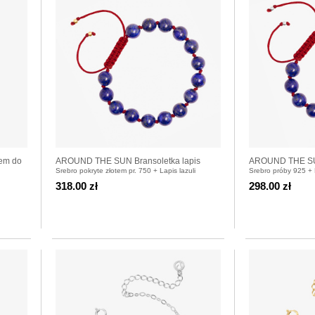
iem do
AROUND THE SUN Bransoletka lapis
AROUND THE SUN
Srebro pokryte złotem pr. 750 + Lapis lazuli
Srebro próby 925 + L
lazuli
lazuli
318.00 zł
298.00 zł