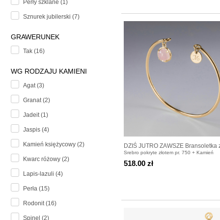
Perły szklane (1)
Sznurek jubilerski (7)
GRAWERUNEK
Tak (16)
WG RODZAJU KAMIENI
Agat (3)
Granat (2)
Jadeit (1)
Jaspis (4)
Kamień księżycowy (2)
DZIŚ JUTRO ZAWSZE Bransoletka 
Srebro pokryte złotem pr. 750 + Kamień
kamieniem do wyboru pozłacana
Kwarc różowy (2)
518.00 zł
Lapis-lazuli (4)
Perła (15)
Rodonit (16)
Spinel (2)