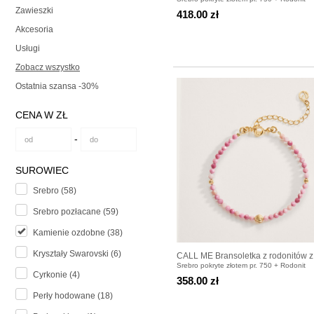
srebra pozłacanego
Zawieszki
418.00 zł
Akcesoria
Usługi
Zobacz wszystko
Ostatnia szansa -30%
CENA W ZŁ
-
SUROWIEC
Srebro (58)
Srebro pozłacane (59)
Kamienie ozdobne (38)
Kryształy Swarovski (6)
CALL ME Bransoletka z rodonitów z
Srebro pokryte złotem pr. 750 + Rodonit
kuleczką pozłacaną
Cyrkonie (4)
358.00 zł
Perły hodowane (18)