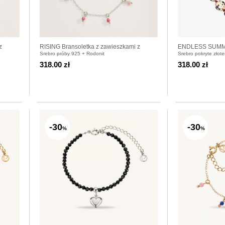
z
RISING Bransoletka z zawieszkami z
ENDLESS SUMMER
Srebro próby 925 + Rodonit
Srebro pokryte złote
rodonitów srebrna
dalmatyńskiego
318.00 zł
318.00 zł
-30
-30
%
%