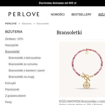
Darmowa dostawa od 400 zł
NOWOŚCI
BESTSELLERY
BIŻ
PERLOVE
Biżuteria
Bransoletki
Bransoletki
BIŻUTERIA
Zestawy -10%
Naszyjniki
Bransoletki
Bransoletki z łańcuszków
Bransoletki ze sznurka
Bransoletki z kamieni i pereł
Bransoletki na nogę
Kolczyki
Pierścionki
Z grawerunkiem
RÓŻA WIATRÓW Bransoletka z rodon
Perły
Srebro pokryte złotem pr. 750 + Rodonit