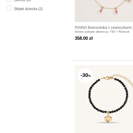
Słońce (6)
Stópki dziecka (2)
RISING Bransoletka z zawieszkami 
Srebro pokryte złotem pr. 750 + Rodonit
rodonitów pozłacana
358.00 zł
-30
%