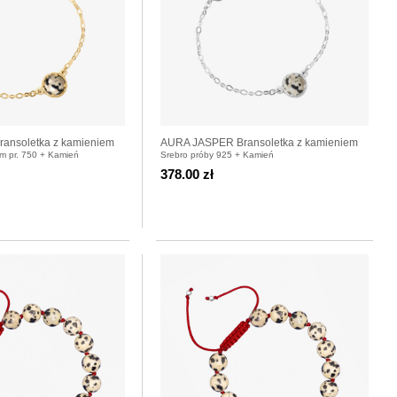
ansoletka z kamieniem
AURA JASPER Bransoletka z kamieniem
em pr. 750 + Kamień
Srebro próby 925 + Kamień
cana
do wyboru srebrna
378.00 zł