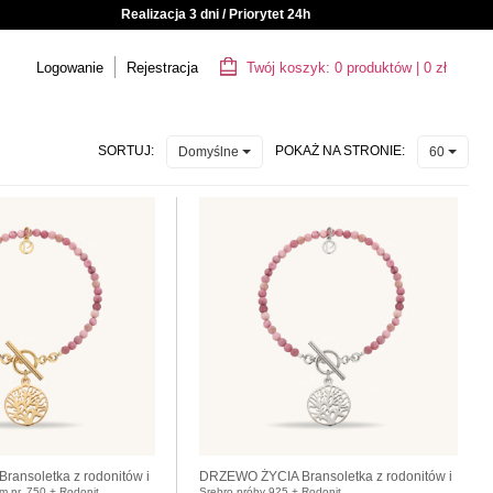
Realizacja 3 dni / Priorytet 24h
Logowanie
Rejestracja
Twój koszyk:
0
produktów
|
0
zł
SORTUJ:
POKAŻ NA STRONIE:
Domyślne
60
ansoletka z rodonitów i
DRZEWO ŻYCIA Bransoletka z rodonitów i
em pr. 750 + Rodonit
Srebro próby 925 + Rodonit