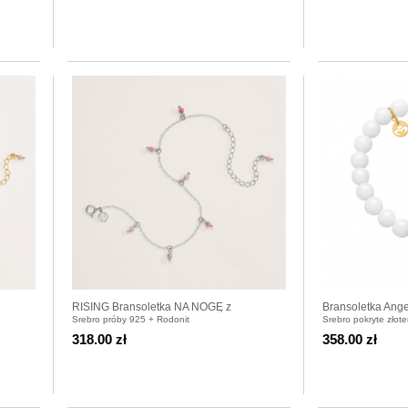
RISING Bransoletka NA NOGĘ z
Bransoletka Ang
Srebro próby 925 + Rodonit
Srebro pokryte złot
rodonitami srebrna
318.00 zł
358.00 zł