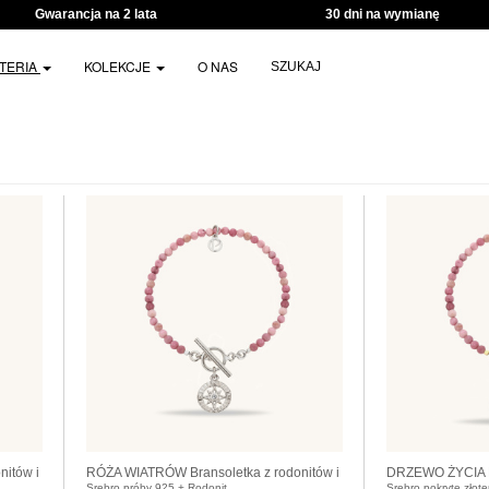
Gwarancja na 2 lata
30 dni na wymianę
UTERIA
KOLEKCJE
O NAS
SZUKAJ
itów i
RÓŻA WIATRÓW Bransoletka z rodonitów i
DRZEWO ŻYCIA Br
Srebro próby 925 + Rodonit
Srebro pokryte złot