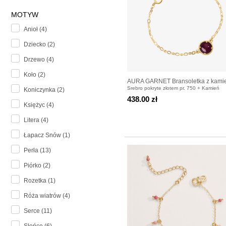
MOTYW
Anioł (4)
Dziecko (2)
Drzewo (4)
Koło (2)
AURA GARNET Bransoletka z kami
Srebro pokryte złotem pr. 750 + Kamień
Koniczynka (2)
do wyboru pozłacana
438.00 zł
Księżyc (4)
Litera (4)
Łapacz Snów (1)
Perła (13)
Piórko (2)
Rozetka (1)
Róża wiatrów (4)
Serce (11)