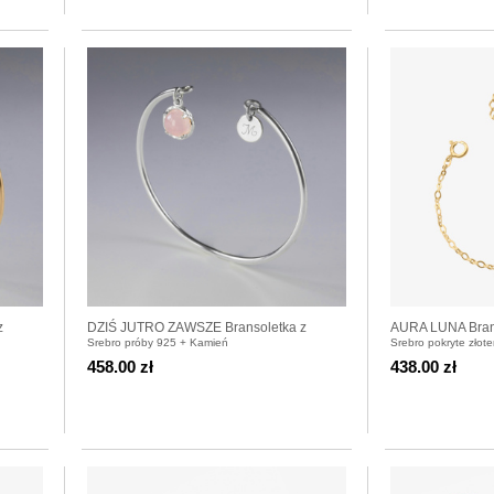
z
DZIŚ JUTRO ZAWSZE Bransoletka z
AURA LUNA Brans
Srebro próby 925 + Kamień
Srebro pokryte złot
kamieniem do wyboru srebrna
wyboru pozłacan
458.00 zł
438.00 zł