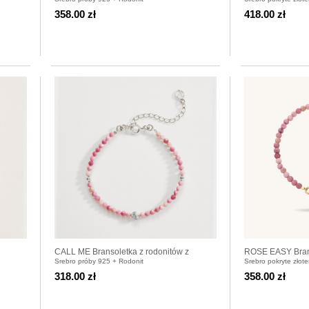
srebra 925
srebra pozłacan
358.00 zł
418.00 zł
CALL ME Bransoletka z rodonitów z
ROSE EASY Brans
Srebro próby 925 + Rodonit
Srebro pokryte złot
kuleczką srebrną
zapięciem pozła
318.00 zł
358.00 zł