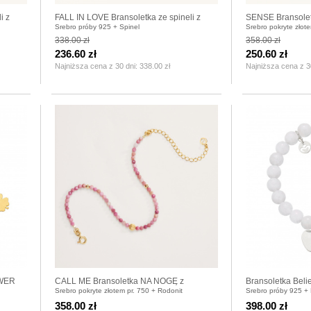
i z
FALL IN LOVE Bransoletka ze spineli z
SENSE Bransolet
Srebro próby 925 + Spinel
Srebro pokryte złot
serduszkiem srebrnym
kamieniami na ł
338.00 zł
358.00 zł
236.60 zł
250.60 zł
Najniższa cena z 30 dni:
338.00 zł
Najniższa cena z 3
AWER
CALL ME Bransoletka NA NOGĘ z
Bransoletka Be
Srebro pokryte złotem pr. 750 + Rodonit
Srebro próby 925 +
rodonitów z kuleczką pozłacaną
358.00 zł
398.00 zł