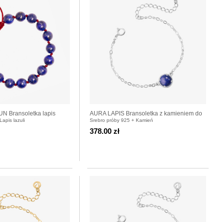
 Bransoletka lapis
AURA LAPIS Bransoletka z kamieniem do
apis lazuli
Srebro próby 925 + Kamień
wyboru srebrna
378.00 zł