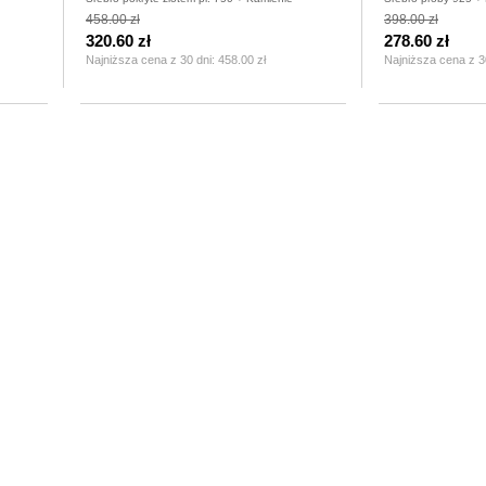
458.00 zł
398.00 zł
320.60 zł
278.60 zł
Najniższa cena z 30 dni:
458.00 zł
Najniższa cena z 3