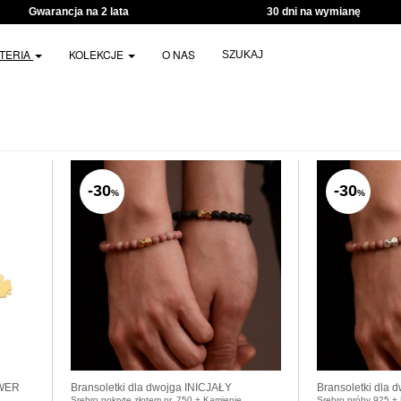
Gwarancja na 2 lata
30 dni na wymianę
UTERIA
KOLEKCJE
O NAS
SZUKAJ
-30
-30
%
%
AWER
Bransoletki dla dwojga INICJAŁY
Bransoletki dla 
Srebro pokryte złotem pr. 750 + Kamienie
Srebro próby 925 +