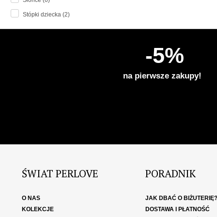
Słońce (6)
Stópki dziecka (2)
-5%
na pierwsze zakupy!
ŚWIAT PERLOVE
PORADNIK
O NAS
JAK DBAĆ O BIŻUTERIĘ
KOLEKCJE
DOSTAWA I PŁATNOŚĆ