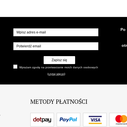
Po 
ot
Zapisz się
Wyrażam zgodę na przetwarzanie moich danych osobowych
(czytaj więcej)
METODY PŁATNOŚCI
?