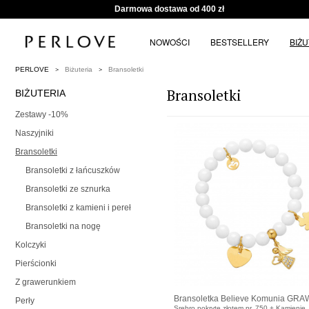
Darmowa dostawa od 400 zł
NOWOŚCI
BESTSELLERY
BIŻ
PERLOVE
Biżuteria
Bransoletki
Bransoletki
BIŻUTERIA
Zestawy -10%
Naszyjniki
Bransoletki
Bransoletki z łańcuszków
Bransoletki ze sznurka
Bransoletki z kamieni i pereł
Bransoletki na nogę
Kolczyki
Pierścionki
Z grawerunkiem
Bransoletka Believe Komunia GR
Perły
Srebro pokryte złotem pr. 750 + Kamienie