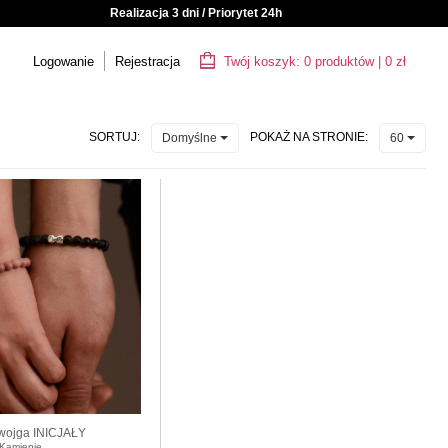
Realizacja 3 dni / Priorytet 24h
Logowanie
Rejestracja
Twój koszyk:
0
produktów
|
0
zł
SORTUJ:
POKAŻ NA STRONIE:
Domyślne
60
dwojga INICJAŁY
 Kamienie