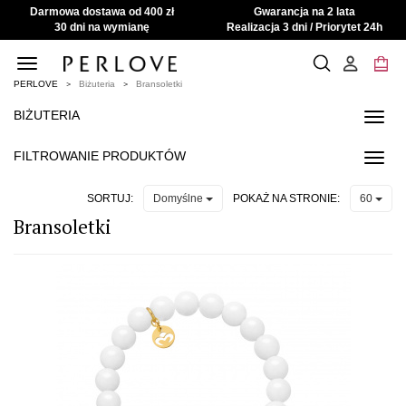
Darmowa dostawa od 400 zł
Gwarancja na 2 lata
30 dni na wymianę
Realizacja 3 dni / Priorytet 24h
Toggle
navigation
PERLOVE
Biżuteria
Bransoletki
BIŻUTERIA
Toggl
navig
FILTROWANIE PRODUKTÓW
Toggl
navig
SORTUJ:
POKAŻ NA STRONIE:
Domyślne
60
Bransoletki