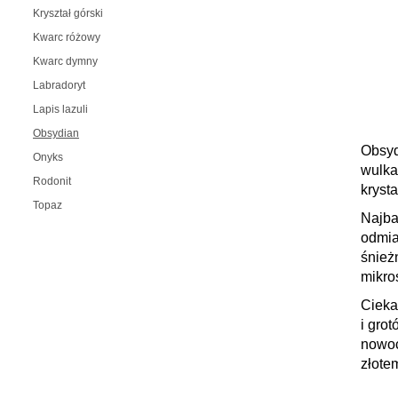
Kryształ górski
Kwarc różowy
Kwarc dymny
Labradoryt
Lapis lazuli
Obsydian
Obsyd
Onyks
wulka
Rodonit
krysta
Topaz
Najba
odmia
śnież
mikro
Cieka
i gro
nowoc
złote