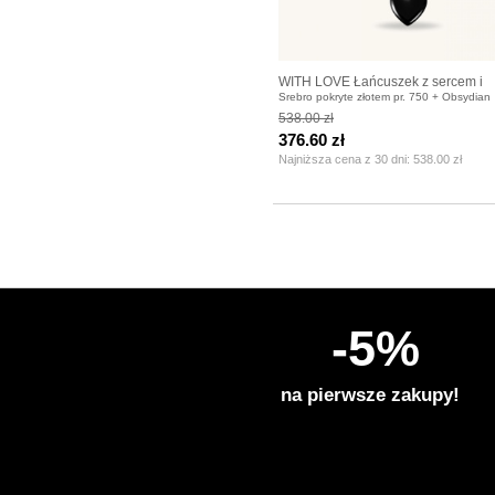
WITH LOVE Łańcuszek z sercem i
Srebro pokryte złotem pr. 750 + Obsydian
przekładanym zapięciem pozłacan
538.00 zł
376.60 zł
Najniższa cena z 30 dni:
538.00 zł
-5%
na pierwsze zakupy!