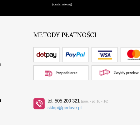
(czytaj więcej)
METODY PŁATNOŚCI
?
I
tel. 505 200 321
I
(pon. - pt. 10 - 16)
sklep@perlove.pl