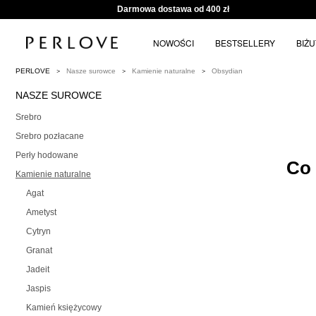
Darmowa dostawa od 400 zł
NOWOŚCI
BESTSELLERY
BIŻ
PERLOVE
Nasze surowce
Kamienie naturalne
Obsydian
NASZE SUROWCE
Srebro
Srebro pozłacane
Perły hodowane
Co 
Kamienie naturalne
Agat
Ametyst
Cytryn
Granat
Jadeit
Jaspis
Kamień księżycowy