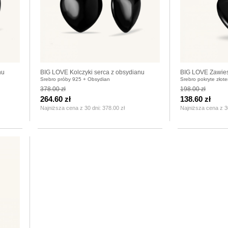
nu
BIG LOVE Kolczyki serca z obsydianu
BIG LOVE Zawies
Srebro próby 925 + Obsydian
Srebro pokryte złot
karabińczykiem 
378.00 zł
198.00 zł
264.60 zł
138.60 zł
Najniższa cena z 30 dni:
378.00 zł
Najniższa cena z 3