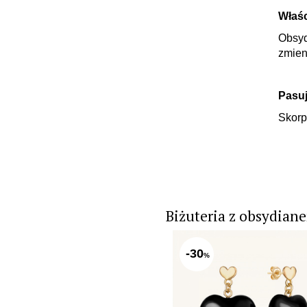
Właś
Obsy
zmien
Pasuj
Skorp
Biżuteria z obsydian
-30
%