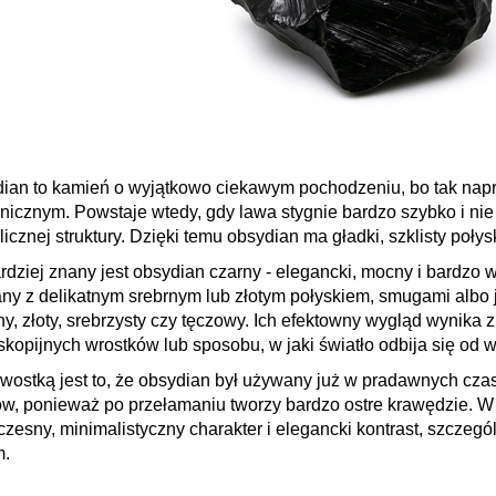
ian to kamień o wyjątkowo ciekawym pochodzeniu, bo tak napr
nicznym. Powstaje wtedy, gdy lawa stygnie bardzo szybko i nie
licznej struktury. Dzięki temu obsydian ma gładki, szklisty połys
rdziej znany jest obsydian czarny - elegancki, mocny i bardzo w
ny z delikatnym srebrnym lub złotym połyskiem, smugami albo 
ny, złoty, srebrzysty czy tęczowy. Ich efektowny wygląd wynika
skopijnych wrostków lub sposobu, w jaki światło odbija się od 
wostką jest to, że obsydian był używany już w pradawnych cza
tów, ponieważ po przełamaniu tworzy bardzo ostre krawędzie. W b
zesny, minimalistyczny charakter i elegancki kontrast, szczegó
m.