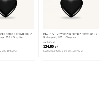
zka serce z obsydianu z
BIG LOVE Zawieszka serce z obsydianu z
em pr. 750 + Obsydian
Srebro próby 925 + Obsydian
pozłacanym
karabińczykiem srebrnym
178.00 zł
124.60 zł
0 dni:
198.00 zł
Najniższa cena z 30 dni:
178.00 zł