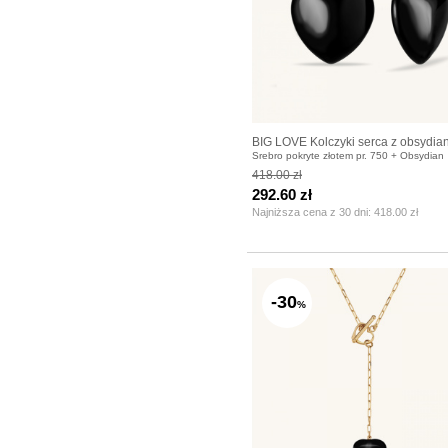
BIG LOVE Kolczyki serca z obsydia
Srebro pokryte złotem pr. 750 + Obsydian
418.00 zł
292.60 zł
Najniższa cena z 30 dni:
418.00 zł
-30
%