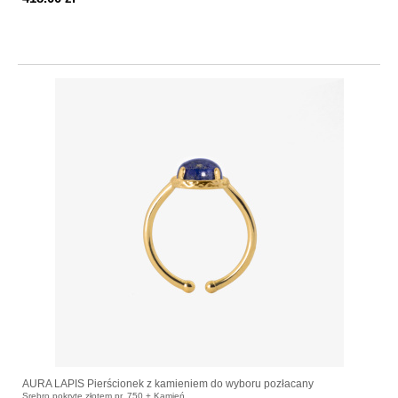
AURA LAPIS Pierścionek z kamieniem do wyboru pozłacany
Srebro pokryte złotem pr. 750 + Kamień