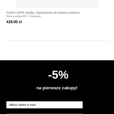
AURA LAPIS Sztyfty z kamieniami do wyboru srebrne
Srebro próby 925 + Kamienie
418.00 zł
-5%
na pierwsze zakupy!