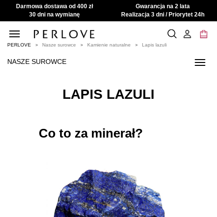
Darmowa dostawa od 400 zł
Gwarancja na 2 lata
30 dni na wymianę
Realizacja 3 dni / Priorytet 24h
Toggle
navigation
PERLOVE
Nasze surowce
Kamienie naturalne
Lapis lazuli
NASZE SUROWCE
Toggl
navig
LAPIS LAZULI
Co to za minerał?