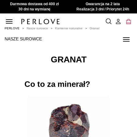
Darmowa dostawa od 400 zł
Gwarancja na 2 lata
30 dni na wymianę
Realizacja 3 dni / Priorytet 24h
Toggle
navigation
PERLOVE
Nasze surowce
Kamienie naturalne
Granat
NASZE SUROWCE
Toggl
navig
GRANAT
Co to za minerał?