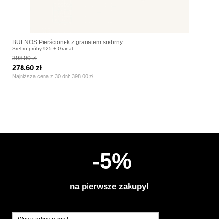
BUENOS Pierścionek z granatem srebrny
Srebro próby 925 + Granat
398.00 zł
278.60 zł
Najniższa cena z 30 dni:
398.00 zł
-5%
na pierwsze zakupy!