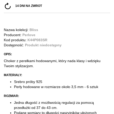
14 DNI NA ZWROT
Nazwa kolekcji:
Bliss
Producent:
Perlove
Kod produktu:
K44P083SR
Dostępność:
Produkt niedostępny
OPIS:
Choker z perełkami hodowanymi, który nada klasy i wdzięku
Twoim stylizacjom.
MATERIAŁY:
Srebro próby 925
Perły hodowane w rozmiarze około 3,5 mm - 6 sztuk
ROZMIAR:
Jedna długość z możliwością regulacji za pomocą
przedłużki od 37 do 43 cm.
Podane wymiary to długości naszyjników ułożonych