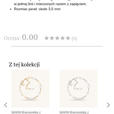
w jednej linii i mierzonych razem z zapięciem.
Rozmiar pereł: około 3,5 mm
0.00
Ocena:
(0)
Z tej kolekcji
WARM Bransoletka z
WARM Bransoletka z
WARM