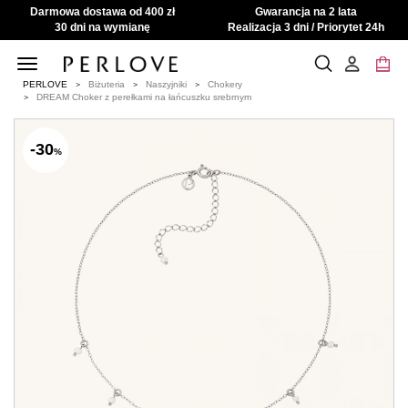
Darmowa dostawa od 400 zł
Gwarancja na 2 lata
30 dni na wymianę
Realizacja 3 dni / Priorytet 24h
Toggle
navigation
PERLOVE
Biżuteria
Naszyjniki
Chokery
DREAM Choker z perełkami na łańcuszku srebrnym
-30
%