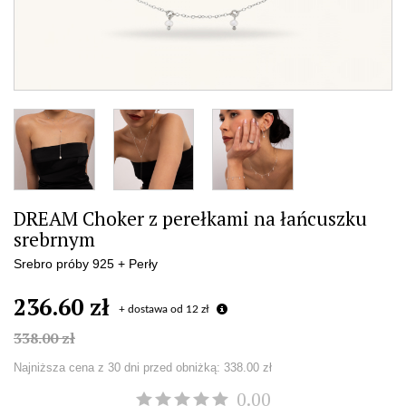
DREAM Choker z perełkami na łańcuszku
srebrnym
Srebro próby 925 + Perły
236.60 zł
+ dostawa od 12 zł
338.00 zł
Najniższa cena z 30 dni przed obniżką:
338.00 zł
0.00