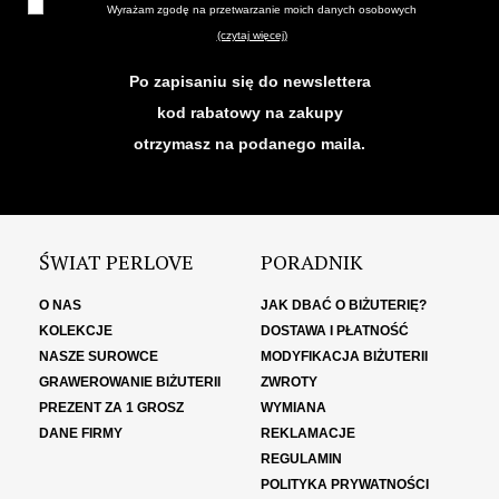
Wyrażam zgodę na przetwarzanie moich danych osobowych
(czytaj więcej)
Po zapisaniu się do newslettera
kod rabatowy na zakupy
otrzymasz na podanego maila.
ŚWIAT PERLOVE
PORADNIK
O NAS
JAK DBAĆ O BIŻUTERIĘ?
KOLEKCJE
DOSTAWA I PŁATNOŚĆ
NASZE SUROWCE
MODYFIKACJA BIŻUTERII
GRAWEROWANIE BIŻUTERII
ZWROTY
PREZENT ZA 1 GROSZ
WYMIANA
DANE FIRMY
REKLAMACJE
REGULAMIN
POLITYKA PRYWATNOŚCI