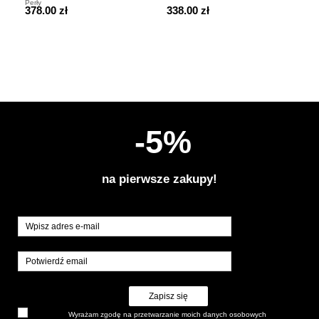
Perły
Per
378.00 zł
338.00 zł
39
-5%
na pierwsze zakupy!
Zapisz się
Wyrażam zgodę na przetwarzanie moich danych osobowych