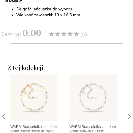
ROZMIAR:
Długość łańcuszka do wyboru.
​Wielkość zawieszki: 19 x 16,5 mm
0.00
Ocena:
(0)
Z tej kolekcji
WARM Bransoletka z perłami
WARM Bransoletka z perłami
WA
Srebro pokryte złotem pr. 750 +
Srebro próby 925 + Perły
Sre
na łańcuszku pozłacanym
na łańcuszku srebrnym
po