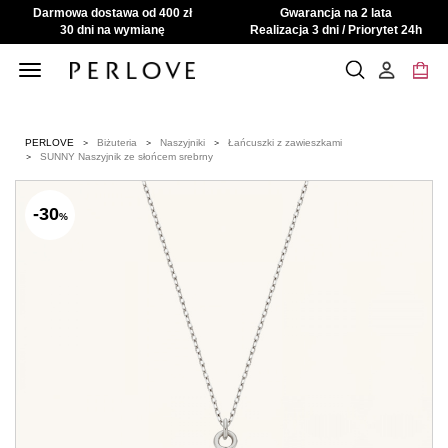
Darmowa dostawa od 400 zł
Gwarancja na 2 lata
30 dni na wymianę
Realizacja 3 dni / Priorytet 24h
Toggle
navigation
PERLOVE
Biżuteria
Naszyjniki
Łańcuszki z zawieszkami
SUNNY Naszyjnik ze słońcem srebrny
-30
%