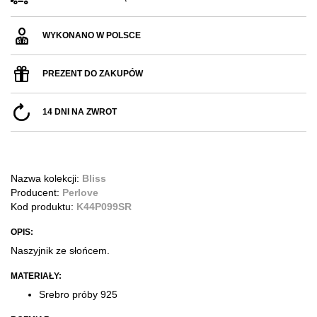
WYKONANO W POLSCE
PREZENT DO ZAKUPÓW
14 DNI NA ZWROT
Nazwa kolekcji:
Bliss
Producent:
Perlove
Kod produktu:
K44P099SR
OPIS:
Naszyjnik ze słońcem.
MATERIAŁY:
Srebro próby 925